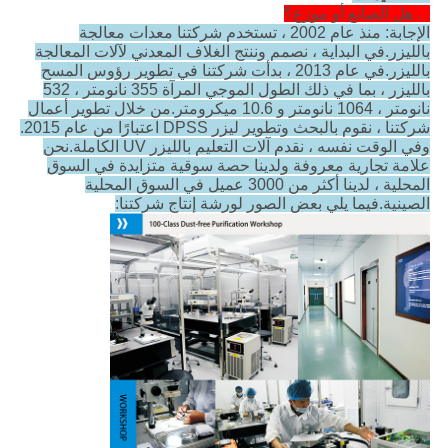
1. هل الصانع أو موزع؟
الإجابة: منذ عام 2002 ، تستخدم شركتنا معدات معالجة
بالليزر.في البداية ، نصمم وننتج الغلاف المعدني لآلات المعالجة
بالليزر.في عام 2013 ، بدأت شركتنا في تطوير رؤوس المسح
بالليزر ، بما في ذلك الطول الموجي المرآة 355 نانومتر ، 532
نانومتر ، 1064 نانومتر و 10.6 ميكرومتر.من خلال تطوير أعمال
شركتنا ، نقوم بالبحث وتطوير ليزر DPSS اعتبارًا من عام 2015.
وفي الوقت نفسه ، نقدم آلات التعليم بالليزر UV الكاملة.نحن
علامة تجارية معروفة ولدينا حصة سوقية متزايدة في السوق
المحلية ، لدينا أكثر من 3000 عميل في السوق المحلية
الصينية.فيما يلي بعض الصور لورشة إنتاج شركتنا: