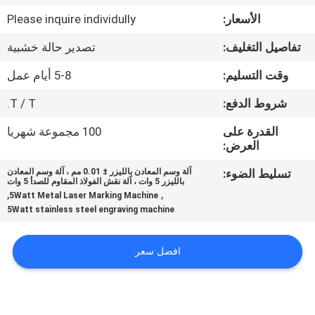
الأسعار:
Please inquire individully
مراقبة
تفاصيل التغليف:
تصدير حالة خشبية
الجودة
وقت التسليم:
5-8 أيام عمل
اتصل
شروط الدفع:
T / T.
بنا
القدرة على
100 مجموعة شهريا
العرض:
اطلب
تسليط الضوء:
آلة وسم المعادن بالليزر ± 0.01 مم ، آلة وسم المعادن
بالليزر 5 وات ، آلة نقش الفولاذ المقاوم للصدأ 5 وات
اقتباس
,
,
5Watt Metal Laser Marking Machine
5Watt stainless steel engraving machine
خريطة
افضل سعر
الموقع
PRIVACY