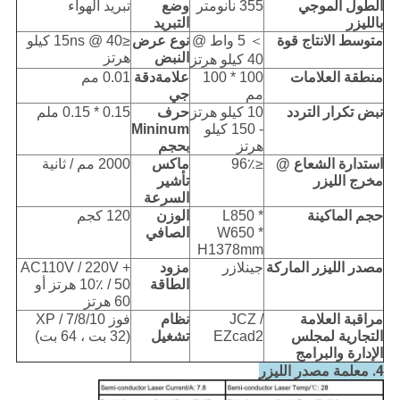
الطول الموجي
355 نانومتر
وضع
تبريد الهواء
بالليزر
التبريد
متوسط ​​الانتاج
قوة
＞ 5 واط @
نوع عرض
≤15ns @ 40 كيلو
النبض
هرتز
40 كيلو هرتز
منطقة العلامات
100 * 100
علامة
دقة
0.01 مم
مم
جي
نبض
تكرار
التردد
10 كيلو هرتز
حرف
0.15 * 0.15 ملم
- 150 كيلو
Mininum
هرتز
بحجم
استدارة الشعاع @
≤96٪
ماكس
2000 مم / ثانية
مخرج الليزر
تأشير
السرعة
حجم الماكينة
L850 *
الوزن
120 كجم
W650 *
الصافي
H1378mm
مصدر الليزر
الماركة
جينلازر
مزود
AC110V / 220V +
الطاقة
10٪ / 50 هرتز أو
60 هرتز
مراقبة
العلامة
JCZ /
نظام
فوز XP / 7/8/10
التجارية لمجلس
EZcad2
تشغيل
(32 بت ، 64 بت)
الإدارة والبرامج
4. معلمة مصدر الليزر