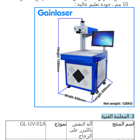
10 مم ، جودة تعليم عالية ؛
3. المعلمة الفنية
اسم المنتج
آلة النقش
نموذج
GL-UV-01A
بالليزر على
الزجاج