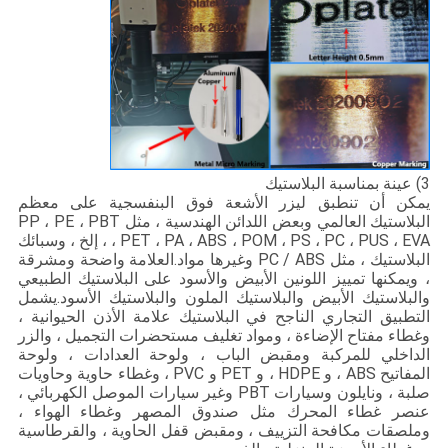
3) عينة بمناسبة البلاستيك
يمكن أن تنطبق ليزر الأشعة فوق البنفسجية على معظم
البلاستيك العالمي وبعض اللدائن الهندسية ، مثل PP ، PE ، PBT
، PET ، PA ، ABS ، POM ، PS ، PC ، PUS ، EVA ، إلخ ، وسبائك
البلاستيك ، مثل PC / ABS وغيرها مواد.العلامة واضحة ومشرقة
، ويمكنها تمييز اللونين الأبيض والأسود على البلاستيك الطبيعي
والبلاستيك الأبيض والبلاستيك الملون والبلاستيك الأسود.يشمل
التطبيق التجاري الناجح في البلاستيك علامة الأذن الحيوانية ،
وغطاء مفتاح الإضاءة ، ومواد تغليف مستحضرات التجميل ، والزر
الداخلي للمركبة ومقبض الباب ، ولوحة العدادات ، ولوحة
المفاتيح ABS ، و HDPE ، و PET و PVC ، وغطاء حاوية وحاويات
صلبة ، ونايلون وسيارات PBT وغير سيارات الموصل الكهربائي ،
عنصر غطاء المحرك مثل صندوق المصهر وغطاء الهواء ،
وملصقات مكافحة التزييف ، ومقبض قفل الحاوية ، والقرطاسية