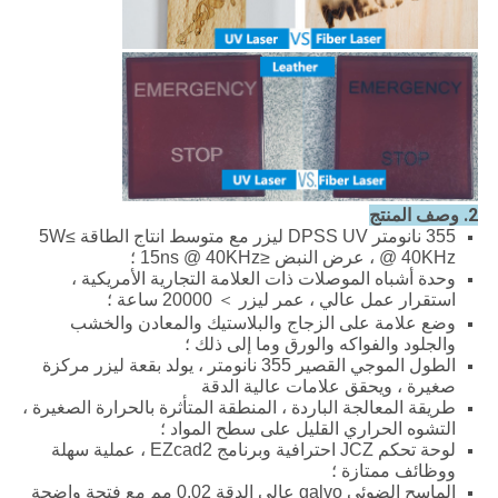
2. وصف المنتج
355 نانومتر DPSS UV ليزر مع متوسط ​​انتاج الطاقة ≥5W
@ 40KHz ، عرض النبض ≤15ns @ 40KHz ؛
وحدة أشباه الموصلات ذات العلامة التجارية الأمريكية ،
استقرار عمل عالي ، عمر ليزر ＞ 20000 ساعة ؛
وضع علامة على الزجاج والبلاستيك والمعادن والخشب
والجلود والفواكه والورق وما إلى ذلك ؛
الطول الموجي القصير 355 نانومتر ، يولد بقعة ليزر مركزة
صغيرة ، ويحقق علامات عالية الدقة
طريقة المعالجة الباردة ، المنطقة المتأثرة بالحرارة الصغيرة ،
التشوه الحراري القليل على سطح المواد ؛
لوحة تحكم JCZ احترافية وبرنامج EZcad2 ، عملية سهلة
ووظائف ممتازة ؛
الماسح الضوئي galvo عالي الدقة 0.02 مم مع فتحة واضحة