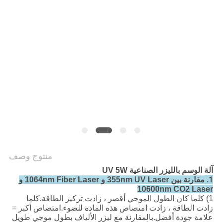
POLICY
منتوج وصف
آلة الوسم بالليزر الصناعية UV 5W
1.
مقارنة بين 355nm UV Laser و 1064nm Fiber Laser و
10600nm CO2 Laser
1) كلما كان الطول الموجي أقصر ، زادت تركيز الطاقة.كلما
زادت الطاقة ، زادت امتصاص هذه المادة للضوء.امتصاص أكبر =
علامة جودة أفضل.بالمقارنة مع ليزر الألياف بطول موجي طويل