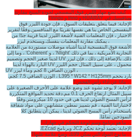
2. كيف تضع جهاز الليزر فوق البنفسجي لجودة المنتج مقارنة
بمنافسيك في HUARAY و Inno و Inngu؟
الإجابة: فيما يتعلق بتعليقات السوق ، فإن جودة الليزر فوق
البنفسجي الخاص بنا هي نفسها تقريبًا مع المنافسين.وفقًا لتقرير
الاختبار ، فإن المعلمات الفنية لأشعة الليزر لدينا قريبة جدًا من
HUARAY ، يمكنك مقارنة المعلمات بنفسك.ويستخدم ليزر
الأشعة فوق البنفسجية لدينا أشباه موصلات مستوردة من العلامة
التجارية الأمريكية ، بما في ذلك 'Nlight' ، و 'Coherent' ، وما إلى
ذلك. بالإضافة إلى ذلك ، فإن ليزر UV لدينا صغير الحجم وتصميم
محمول ، على سبيل المثال حجم الليزر UV البارد بالهواء لدينا
L374 * W142 * H125mm ، الوزن الصافي 8 كجم وماء ليزر UV
بارد بحجم L395 * W142 * H125mm ، الوزن الصافي 7.5 كجم.
3. ماذا عن أداء رأس الفحص؟
الإجابة: لا يوجد تشوه عند وضع علامة على الأحرف الصغيرة على
سبيل المثال ارتفاع الحرف 0.1 مم.دقة تحديد المواقع المتكررة
لرأس المسح الضوئي لدينا هي في حدود 10 ميكرومتر.وفقًا
لاختباراتنا الفنية ، قم بتمييز نمطين متشابهين على مواد شفافة
باستخدام رأس المسح الضوئي لدينا ، يمكن أن يتطابق كلا
النموذجين تمامًا.
4. ما هو برنامج وسم لوحة التحكم في جهازك؟
الإجابة: نعتمد لوحة تحكم JCZ وبرنامج EZcad.
5. ما نوع المواد التي يمكن لآلاتك وضع علامة عليها؟