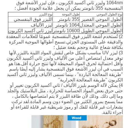
1064nm وليزر ثاني أكسيد الكربون ، فإن ليزر الأشعة فوق
البنفسجية 355 نانومتر يمكن أن يجعل علامة الجودة أفضل ؛
نوع الطول الموجي
طول الموجة
نوع الليزر
الطول الموجي القصير
355 نانومتر
الليزر فوق البنفسجي
الطول الموجي المعتدل
1064 نانومتر
ليزر الألياف
الطول الموجي الطويل
10600 نانومتر
ليزر ثاني أكسيد الكربون
2) تُستخدم أشعة الليزر فوق البنفسجية عمومًا للعلامات المعقدة
والدقيقة على المستوى الجزئي.تسمح أطوالها الموجية المركزة
بكثافة شعاع عالية وحجم بقعة ضئيل ؛
3) ليزر UV مناسب بشكل خاص لنقش المواد اللينة بالليزر.لأنها
توفر معدل امتصاص أعلى من الألياف وليزر ثاني أكسيد الكربون
وأقل احتمالية لحرق المواد المحيطة لأنها تنتج حرارة أقل.هذا هو
السبب في أن ليزر الأشعة فوق البنفسجية يشار إليه أيضًا باسم
"طريقة المعالجة الباردة" ، بينما تسمى الألياف وليزر ثاني أكسيد
الكربون "طريقة المعالجة الحرارية"
4) يمكن لآلة الوسم بليزر الألياف / ثاني أكسيد الكربون تغيير أو
حتى حرق بعض المواد الحساسة للحرارة ، مثل البلاستيك والجلد
وما إلى ذلك. وذلك لأن طاقة الليزر لا يتم امتصاصها بالكامل ،
مما يسمح بمرور الكثير من الضوء دون وسم المادة.لقد تركت
بشعارات غير قابلة للفك أو رموز شريطية غير قابلة للقراءة أو
أجزاء تالفة.