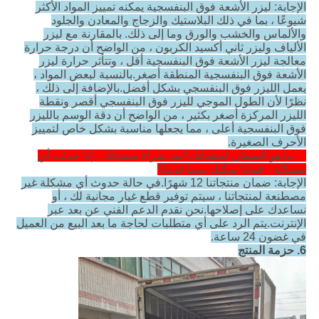
الإجابة: ليزر الأشعة فوق البنفسجية يمكنه تمييز المواد الأكثر
شيوعًا ، بما في ذلك البلاستيك والزجاج والمعادن والجلود
والألماس والخشب والورق وما إلى ذلك. بالمقارنة مع ليزر
الألياف وليزر ثاني أكسيد الكربون ، من الواضح أن درجة حرارة
معالجة ليزر الأشعة فوق البنفسجية أقل ، وتتأثر حرارة ليزر
الأشعة فوق البنفسجية المنطقة أصغر.بالنسبة لبعض المواد ،
يعمل الليزر فوق البنفسجي بشكل أفضل.بالإضافة إلى ذلك ،
نظرًا لأن الطول الموجي لليزر فوق البنفسجي أقصر ونقطة
الليزر المركزة أصغر بكثير ، من الواضح أن دقة الوسم بالليزر
فوق البنفسجية أعلى ، مما يجعلها مناسبة بشكل خاص لتمييز
الأحرف الصغيرة.
6. ما هو الضمان لمنتجاتك؟بعد شراء منتجاتك ، إذا حدثت أي
مشكلة ، فماذا يمكنك مساعدتنا؟
الإجابة: ضمان منتجاتنا 12 شهرًا.في حالة حدوث أي مشكلة غير
مصطنعة لمنتجاتنا ، سيتم توفير قطع غيار مجانية لك ، أو
نساعدك على إصلاحها.نحن نقدم الدعم الفني عن بعد عبر
الإنترنت.يتم الرد على أي متطلبات لحاجة ما بعد البيع من العميل
في غضون 24 ساعة.
6. حزمة المنتج