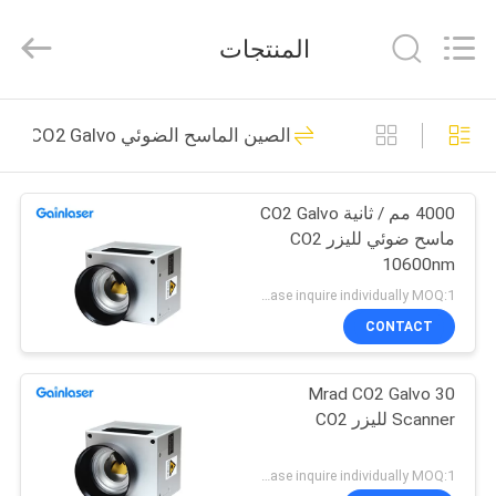
Shenzhen
Gainlaser
Laser
المنتجات
Technology
Co.,Ltd.
All
Rights
الصفحة
Reserved.
108
الصين الماسح الضوئي CO2 Galvo
الرئيسية
آلة الوسم بالليزر UV
4000 مم / ثانية CO2 Galvo
منتجات
ماسح ضوئي لليزر CO2
10600nm
معلومات
Please inquire individually MOQ:1
عنا
CONTACT
25
آلة التعليم بالليزر
30 Mrad CO2 Galvo
جولة
Scanner لليزر CO2
في
المحمولة
المعمل
Please inquire individually MOQ:1