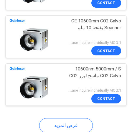
CONTACT
مراقبة
CE 10600mm CO2 Galvo
الجودة
15
Scanner بفتحة 10 ملم
نظام الوسم بالليزر
اتصل
Please inquire individually MOQ:1
الطائر بالأشعة فوق
بنا
CONTACT
البنفسجية
10600nm 5000mm / S
اطلب
CO2 Galvo ماسح ليزر CO2
اقتباس
71
Please inquire individually MOQ:1
خريطة
CONTACT
ليزر DPSS UV
الموقع
عرض المزيد
PRIVACY