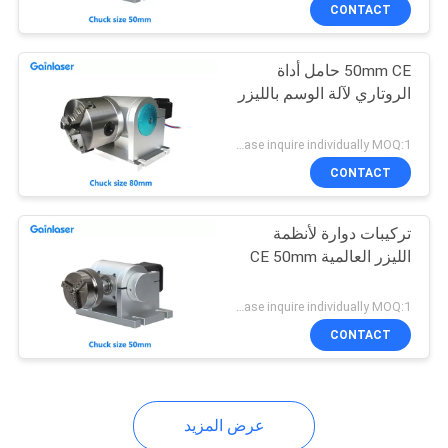
CONTACT
مراقبة
50mm CE حامل أداة
الجودة
15
الروتاري لآلة الوسم بالليزر
نظام الوسم بالليزر
اتصل
Please inquire individually MOQ:1
الطائر بالأشعة فوق
بنا
CONTACT
البنفسجية
تركيبات دوارة لأنظمة
اطلب
الليزر العالمية CE 50mm
اقتباس
71
Please inquire individually MOQ:1
خريطة
CONTACT
ليزر DPSS UV
الموقع
عرض المزيد
PRIVACY