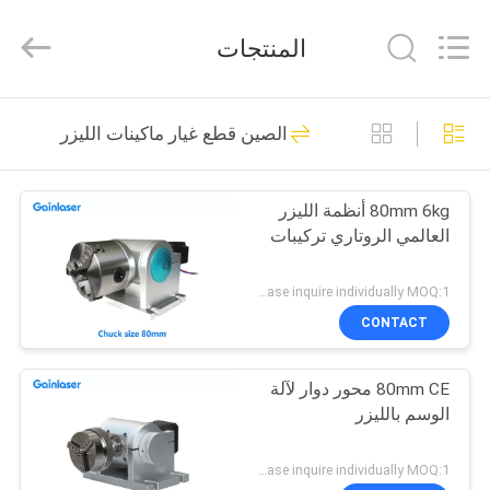
Shenzhen
Gainlaser
Laser
المنتجات
Technology
Co.,Ltd.
All
Rights
الصفحة
Reserved.
108
الصين قطع غيار ماكينات الليزر
الرئيسية
آلة الوسم بالليزر UV
80mm 6kg أنظمة الليزر
منتجات
العالمي الروتاري تركيبات
معلومات
Please inquire individually MOQ:1
عنا
CONTACT
25
آلة التعليم بالليزر
80mm CE محور دوار لآلة
جولة
الوسم بالليزر
في
المحمولة
المعمل
Please inquire individually MOQ:1