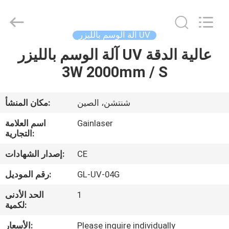
الوسم
بالليزر
UV
المزود.
Copyright
آلة الوسم بالليزر UV
©
2020
-
آلة الوسم بالليزر UV عالية الدقة
الصفحة
2021
uv-
3W 2000mm / S
الرئيسية
lasermarkingmachine.com.
All
Rights
Reserved.
منتجات
شنتشن، الصين
مكان المنشأ:
Gainlaser
اسم العلامة
معلومات
التجارية:
عنا
CE
إصدار الشهادات:
GL-UV-04G
رقم الموديل:
جولة
1
الحد الأدنى
في
لكمية:
المعمل
Please inquire individually
الأسعار: