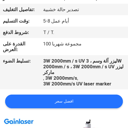
تصدير حالة خشبية
تفاصيل التغليف:
مراقبة
5-8 أيام عمل
وقت التسليم:
الجودة
T / T.
شروط الدفع:
اتصل
100 مجموعة شهريا
القدرة على
العرض:
بنا
3W 2000mm / s UV ليزر آلة وسم ، 3W
تسليط الضوء:
2000mm / s ، 3W 2000mm / s UV ليزر
اطلب
ماركر
اقتباس
,
3W 2000mm/s
,
3W 2000mm/s UV laser marker
افضل سعر