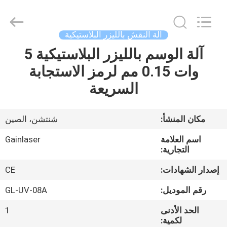
Shenzhen
Gainlaser
Laser
Technology
Co.,Ltd.
آلة النقش بالليزر البلاستيكية
All
Rights
آلة الوسم بالليزر البلاستيكية 5
الصفحة
Reserved.
وات 0.15 مم لرمز الاستجابة
الرئيسية
السريعة
منتجات
مكان المنشأ:
شنتشن، الصين
معلومات
اسم العلامة
Gainlaser
عنا
التجارية:
إصدار الشهادات:
CE
جولة
رقم الموديل:
GL-UV-08A
في
الحد الأدنى
1
المعمل
لكمية: