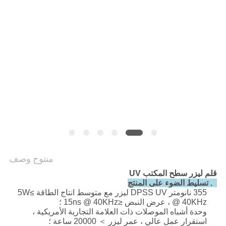
POLICY
منتوج وصف
قلم ليزر سطح المكتب UV
1. تسليط الضوء على المنتج
355 نانومتر DPSS UV ليزر مع متوسط ​​انتاج الطاقة ≥5W
@ 40KHz ، عرض النبض ≤15ns @ 40KHz ؛
وحدة أشباه الموصلات ذات العلامة التجارية الأمريكية ،
استقرار عمل عالي ، عمر ليزر ＞ 20000 ساعة ؛