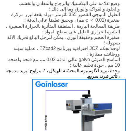
وضع علامة على البلاستيك والزجاج والمعادن والخشب
والجلود والفواكه والورق وما إلى ذلك ؛
الطول الموجي القصير 355 نانومتر ، يولد بقعة ليزر مركزة
صغيرة (φ ＜ 0.01 مم) ، ويحقق تعليمًا عالي الدقة ؛
طريقة المعالجة الباردة ، المنطقة المتأثرة بالحرارة الصغيرة ،
التشوه الحراري القليل على سطح المواد ؛
صغيرة الحجم وخفيفة الوزن ، يمكن للرجل البالغ تحريك الآلة
بسهولة ؛
لوحة تحكم JCZ احترافية وبرنامج EZcad2 ، عملية سهلة
ووظائف ممتازة ؛
الماسح الضوئي galvo عالي الدقة 0.02 مم مع فتحة واضحة
10 مم ، جودة تعليم عالية ؛
وحدة تبريد الألومنيوم المحسّنة للهيكل ، 7 مراوح تبريد مدمجة
، تأثير تبريد سريع.