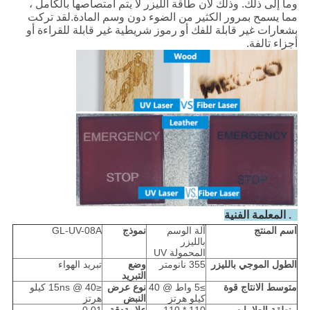
وما إلى ذلك. وذلك لأن طاقة الليزر لا يتم امتصاصها بالكامل ،
مما يسمح بمرور الكثير من الضوء دون وسم المادة.لقد تركت
بشعارات غير قابلة للفك أو رموز شريطية غير قابلة للقراءة أو
أجزاء تالفة.
3. المعلمة الفنية
اسم المنتج
آلة الوسم
نموذج
GL-UV-08A
بالليزر
المحمولة UV
الطول الموجي بالليزر
355 نانومتر
وضع
تبريد الهواء
التبريد
متوسط ​​الانتاج
قوة
≥5 واط @ 40
نوع عرض
≤15ns @ 40 كيلو
كيلو هرتز
النبض
هرتز