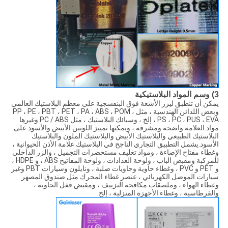
3) وسم المواد البلاستيكية
يمكن أن تنطبق ليزر الأشعة فوق البنفسجية على معظم البلاستيك العالمي
وبعض اللدائن الهندسية ، مثل PP ، PE ، PBT ، PET ، PA ، ABS ، POM ،
PS ، PC ، PUS ، EVA ، إلخ ، وسبائك البلاستيك ، مثل PC / ABS وغيرها
مواد.العلامة واضحة ومشرقة ، ويمكنها تمييز اللونين الأبيض والأسود على
البلاستيك الطبيعي والبلاستيك الأبيض والبلاستيك الملون والبلاستيك
الأسود.يشمل التطبيق التجاري الناجح في البلاستيك علامة الأذن الحيوانية ،
وغطاء مفتاح الإضاءة ، ومواد تغليف مستحضرات التجميل ، والزر الداخلي
للمركبة ومقبض الباب ، ولوحة العدادات ، ولوحة المفاتيح ABS ، و HDPE ،
و PET و PVC ، وغطاء حاوية وحاويات صلبة ، ونايلون وسيارات PBT وغير
سيارات الموصل الكهربائي ، عنصر غطاء المحرك مثل صندوق المصهر
وغطاء الهواء ، وملصقات مكافحة التزييف ، ومقبض قفل الحاوية ،
والقرطاسية ، وغطاء الأجهزة المنزلية ، إلخ.