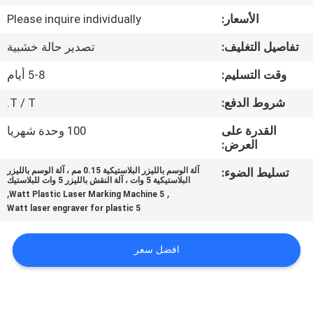
الأسعار:
Please inquire individually
مراقبة
تفاصيل التغليف:
تصدير حالة خشبية
الجودة
وقت التسليم:
5-8 أيام
اتصل
شروط الدفع:
T / T.
بنا
القدرة على
100 وحدة شهريا
العرض:
اطلب
تسليط الضوء:
آلة الوسم بالليزر البلاستيكية 0.15 مم ، آلة الوسم بالليزر
البلاستيكية 5 وات ، آلة النقش بالليزر 5 وات للبلاستيك
اقتباس
,
,
5 Watt Plastic Laser Marking Machine
5 Watt laser engraver for plastic
خريطة
افضل سعر
الموقع
PRIVACY