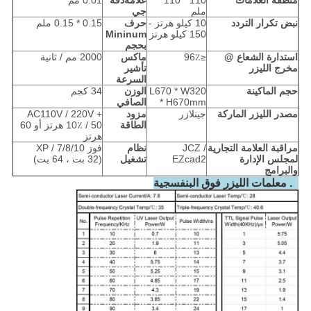
منطقة العلامات
110 * 110
علامة
دقة
0.01 مم
ملم
جي
نبض
تكرار
التردد
10 كيلو هرتز -
حرف
0.15 * 0.15 ملم
150 كيلو هرتز
Mininum
بحجم
استدارة الشعاع @
≤96٪
ماكس
2000 مم / ثانية
مخرج الليزر
تأشير
السرعة
حجم الماكينة
L670 * W320
الوزن
34 كجم
* H670mm
الصافي
مصدر الليزر
الماركة
جينلازر
مزود
AC110V / 220V +
الطاقة
10٪ / 50 هرتز أو 60
هرتز
مراقبة
العلامة التجارية
JCZ /
نظام
فوز XP / 7/8/10
لمجلس الإدارة
EZcad2
تشغيل
(32 بت ، 64 بت)
والبرامج
3. معلمات الليزر فوق البنفسجية