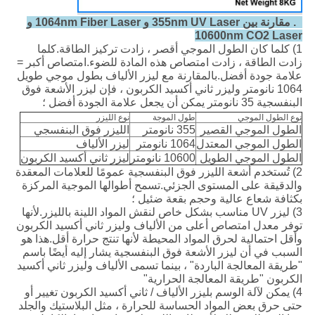
2. مقارنة بين 355nm UV Laser و 1064nm Fiber Laser و
10600nm CO2 Laser
1) كلما كان الطول الموجي أقصر ، زادت تركيز الطاقة.كلما
زادت الطاقة ، زادت امتصاص هذه المادة للضوء.امتصاص أكبر =
علامة جودة أفضل.بالمقارنة مع ليزر الألياف بطول موجي طويل
1064 نانومتر وليزر ثاني أكسيد الكربون ، فإن ليزر الأشعة فوق
البنفسجية 35 نانومتر يمكن أن يجعل علامة الجودة أفضل ؛
نوع الطول الموجي
طول الموجة
نوع الليزر
الطول الموجي القصير
355 نانومتر
الليزر فوق البنفسجي
الطول الموجي المعتدل
1064 نانومتر
ليزر الألياف
الطول الموجي الطويل
10600 نانومتر
ليزر ثاني أكسيد الكربون
2) تُستخدم أشعة الليزر فوق البنفسجية عمومًا للعلامات المعقدة
والدقيقة على المستوى الجزئي.تسمح أطوالها الموجية المركزة
بكثافة شعاع عالية وحجم بقعة ضئيل ؛
3) ليزر UV مناسب بشكل خاص لنقش المواد اللينة بالليزر.لأنها
توفر معدل امتصاص أعلى من الألياف وليزر ثاني أكسيد الكربون
وأقل احتمالية لحرق المواد المحيطة لأنها تنتج حرارة أقل.هذا هو
السبب في أن ليزر الأشعة فوق البنفسجية يشار إليه أيضًا باسم
"طريقة المعالجة الباردة" ، بينما تسمى الألياف وليزر ثاني أكسيد
الكربون "طريقة المعالجة الحرارية"
4) يمكن لآلة الوسم بليزر الألياف / ثاني أكسيد الكربون تغيير أو
حتى حرق بعض المواد الحساسة للحرارة ، مثل البلاستيك والجلد