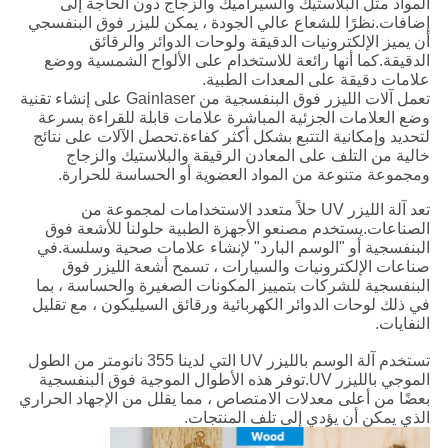
المواد مثل البلاستيك والسيراميك والزجاج دون الحاجة إلى
إضافات.نظرًا للشعاع عالي الجودة ، يمكن لليزر فوق البنفسجي
أن يميز الإلكترونيات الدقيقة ولوحات الدوائر والرقائق
الدقيقة.كما أنها رائعة للاستخدام على الألواح الشمسية ووضع
علامات دقيقة على المعدات الطبية.
تعمل آلات الليزر فوق البنفسجية من Gainlaser على إنشاء تقنية
وضع العلامات الجزئية المباشرة علامات قابلة للقراءة بسرعة
لتحديد وإمكانية التتبع بشكل أكثر كفاءة.تحصل الآلات على نتائج
خالية من التلف على المعادن الرقيقة والبلاستيك والزجاج
ومجموعة متنوعة من المواد العضوية أو الحساسة للحرارة.
تعد آلة الليزر UV حلاً متعدد الاستخدامات لمجموعة من
الصناعات.يستخدم مصنعو الأجهزة الطبية حلولنا للأشعة فوق
البنفسجية أو "الوسم البارد" لإنشاء علامات صحية وسلسة.في
صناعات الإلكترونيات والسيارات ، تسمح أشعة الليزر فوق
البنفسجية للشركات بتمييز المكونات الصغيرة والحساسة ، بما
في ذلك لوحات الدوائر الكهربائية ورقائق السيليكون ، مع تقليل
النفايات.
تستخدم آلة الوسم بالليزر UV التي لدينا 355 نانومتر من الطول
الموجي بالليزر UV.توفر هذه الأطوال الموجية فوق البنفسجية
بعضًا من أعلى معدلات الامتصاص ، مما يقلل من الإجهاد الحراري
الذي يمكن أن يؤدي إلى تلف المنتجات.