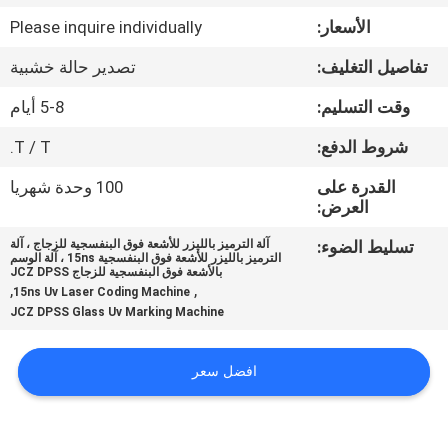
الأسعار:
Please inquire individually
مراقبة
تفاصيل التغليف:
تصدير حالة خشبية
الجودة
وقت التسليم:
5-8 أيام
اتصل
شروط الدفع:
T / T.
بنا
القدرة على
100 وحدة شهريا
العرض:
اطلب
تسليط الضوء:
آلة الترميز بالليزر للأشعة فوق البنفسجية للزجاج ، آلة
الترميز بالليزر للأشعة فوق البنفسجية 15ns ، آلة الوسم
اقتباس
بالأشعة فوق البنفسجية للزجاج JCZ DPSS
,
,
15ns Uv Laser Coding Machine
JCZ DPSS Glass Uv Marking Machine
افضل سعر