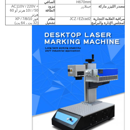
H670mm
الصافي
مصدر الليزر
ماركة
جينلازر
مزود
AC110V / 220V +
الطاقة
10٪ / 50 هرتز أو 60
هرتز
مراقبة
العلامة التجارية
JCZ / EZcad2
نظام
فوز XP / 7/8/10
لمجلس الإدارة والبرامج
تشغيل
(32 بت ، 64 بت)