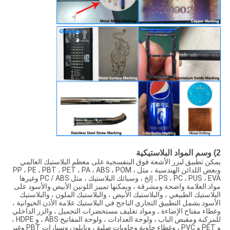
2) وسم المواد البلاستيكية
يمكن تطبيق ليزر الأشعة فوق البنفسجية على معظم البلاستيك العالمي
وبعض اللدائن الهندسية ، مثل PP ، PE ، PBT ، PET ، PA ، ABS ، POM ،
PS ، PC ، PUS ، EVA ، إلخ ، وسبائك البلاستيك ، مثل PC / ABS وغيرها
مواد.العلامة واضحة ومشرقة ، ويمكنها تمييز اللونين الأبيض والأسود على
البلاستيك الطبيعي ، والبلاستيك الأبيض ، والبلاستيك الملون ، والبلاستيك
الأسود.يشمل التطبيق التجاري الناجح في البلاستيك علامة الأذن الحيوانية ،
وغطاء مفتاح الإضاءة ، ومواد تغليف مستحضرات التجميل ، والزر الداخلي
للمركبة ومقبض الباب ، ولوحة العدادات ، ولوحة المفاتيح ABS ، و HDPE ،
و PET و PVC ، وغطاء حاوية وحاويات صلبة ، ونايلون وسيارات PBT وغير