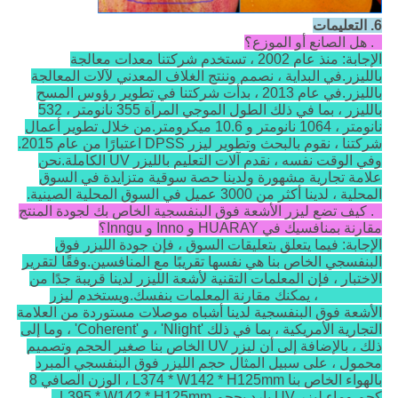
6.
التعليمات
1. هل الصانع أو الموزع؟
الإجابة: منذ عام 2002 ، تستخدم شركتنا معدات معالجة
بالليزر.في البداية ، نصمم وننتج الغلاف المعدني لآلات المعالجة
بالليزر.في عام 2013 ، بدأت شركتنا في تطوير رؤوس المسح
بالليزر ، بما في ذلك الطول الموجي المرآة 355 نانومتر ، 532
نانومتر ، 1064 نانومتر و 10.6 ميكرومتر.من خلال تطوير أعمال
شركتنا ، نقوم بالبحث وتطوير ليزر DPSS اعتبارًا من عام 2015.
وفي الوقت نفسه ، نقدم آلات التعليم بالليزر UV الكاملة.نحن
علامة تجارية مشهورة ولدينا حصة سوقية متزايدة في السوق
المحلية ، لدينا أكثر من 3000 عميل في السوق المحلية الصينية.
2. كيف تضع ليزر الأشعة فوق البنفسجية الخاص بك لجودة المنتج
مقارنة بمنافسيك في HUARAY و Inno و Inngu؟
الإجابة: فيما يتعلق بتعليقات السوق ، فإن جودة الليزر فوق
البنفسجي الخاص بنا هي نفسها تقريبًا مع المنافسين.وفقًا لتقرير
الاختبار ، فإن المعلمات التقنية لأشعة الليزر لدينا قريبة جدًا من
HUARAY ، يمكنك مقارنة المعلمات بنفسك.ويستخدم ليزر
الأشعة فوق البنفسجية لدينا أشباه موصلات مستوردة من العلامة
التجارية الأمريكية ، بما في ذلك 'Nlight' ، و 'Coherent' ، وما إلى
ذلك ، بالإضافة إلى أن ليزر UV الخاص بنا صغير الحجم وتصميم
محمول ، على سبيل المثال حجم الليزر فوق البنفسجي المبرد
بالهواء الخاص بنا L374 * W142 * H125mm ، الوزن الصافي 8
كجم وماء ليزر UV بارد بحجم L395 * W142 * H125mm ،