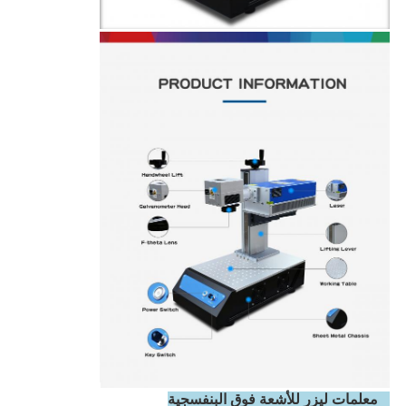
4 معلمات ليزر للأشعة فوق البنفسجية