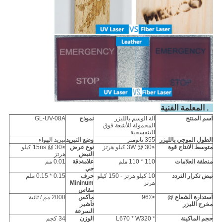
3. المعلمة الفنية
اسم المنتج
آلة الوسم بالليزر
نموذج
GL-UV-08A
المحمولة للأشعة فوق
البنفسجية
الطول الموجي بالليزر
355 نانومتر
وضع التبريد
تبريد الهواء
متوسط ​​الانتاج
قوة
≥3W @ 30 كيلو هرتز
نوع عرض
≤15ns @ 30 كيلو
النبض
هرتز
منطقة العلامات
110 * 110 ملم
علامة
دقة
0.01 مم
جي
نبض
تكرار
التردد
10 كيلو هرتز - 150 كيلو
حرف
0.15 * 0.15 ملم
هرتز
Mininum
مقاس
استدارة الشعاع @
≤96٪
ماكس
2000 مم / ثانية
مخرج الليزر
تأشير
السرعة
حجم الماكينة
L670 * W320 *
الوزن
34 كجم