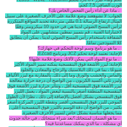
الوزن الصافي 7.5 كجم.
3. ماذا عن أداء رأس الفحص الخاص بك؟
الجواب: لا
تشوه
عند وضع علامة على الأحرف الصغيرة على سبيل
المثال ارتفاع الرسالة 0.1 مللي متر.دقة تحديد المواقع المتكررة
لرأس المسح الضوئي لدينا هي في حدود 10 ميكرومتر.وفقًا
لاختباراتنا الفنية ، قم بتمييز نمطين متشابهين على المواد
الشفافة باستخدام رأس المسح الضوئي لدينا ، يمكن أن يتطابق
كلا النموذجين تمامًا.
4. ما هو برنامج وسم لوحة التحكم في جهازك؟
الإجابة: نعتمد لوحة تحكم JCZ وبرنامج EZcad.
5. ما نوع المواد التي يمكن لآلاتك وضع علامة عليها؟
الإجابة: ليزر الأشعة فوق البنفسجية يمكنه تمييز المواد الأكثر
شيوعًا ، بما في ذلك البلاستيك والزجاج والمعادن والجلود
والماس والخشب والورق وما إلى ذلك. بالمقارنة مع ليزر الألياف
وليزر ثاني أكسيد الكربون ، من الواضح أن درجة حرارة معالجة
ليزر الأشعة فوق البنفسجية أقل ، وتتأثر حرارة ليزر الأشعة فوق
البنفسجية المنطقة أصغر.بالنسبة لبعض المواد ، يعمل الليزر
فوق البنفسجي بشكل أفضل.بالإضافة إلى ذلك ، نظرًا لأن الطول
الموجي لليزر فوق البنفسجي أقصر ونقطة الليزر المركزة أصغر
بكثير ، من الواضح أن دقة الوسم بالليزر فوق البنفسجية أعلى ،
مما يجعلها مناسبة بشكل خاص لتمييز الأحرف الصغيرة.
6. ما هو الضمان لمنتجاتك؟بعد شراء منتجاتك ، في حالة حدوث
أي مشكلة ، ما الذي يمكنك مساعدتنا فيه؟