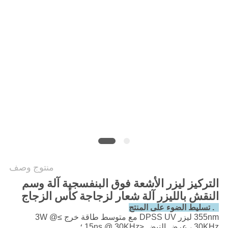
منتوج وصف
التركيز ليزر الأشعة فوق البنفسجية آلة وسم
النقش بالليزر آلة شعار لزجاجة كأس الزجاج
1.
تسليط الضوء على المنتج
355nm ليزر DPSS UV مع متوسط ​​طاقة خرج ≥3W @
30KHz ، عرض النبض ≤15ns @ 30KHz ؛