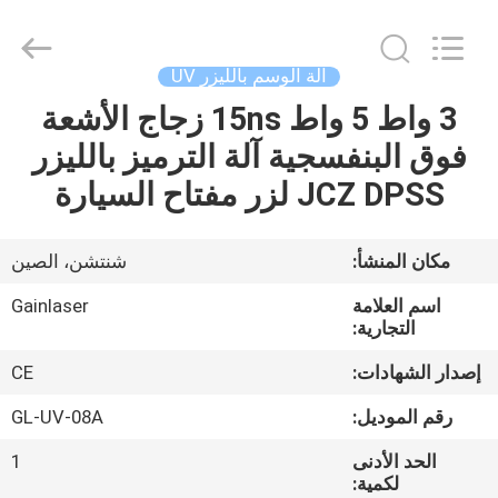
الوسم
بالليزر
UV
المزود.
Copyright
آلة الوسم بالليزر UV
©
2020
-
3 واط 5 واط 15ns زجاج الأشعة
الصفحة
2025
uv-
فوق البنفسجية آلة الترميز بالليزر
الرئيسية
lasermarkingmachine.com.
All
Rights
JCZ DPSS لزر مفتاح السيارة
Reserved.
منتجات
مكان المنشأ:
شنتشن، الصين
معلومات
اسم العلامة
Gainlaser
عنا
التجارية:
إصدار الشهادات:
CE
جولة
رقم الموديل:
GL-UV-08A
في
الحد الأدنى
1
المعمل
لكمية: