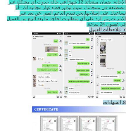
الإجابة: ضمان منتجاتنا 12 شهرًا.في حالة حدوث أي مشكلة غير
مصطنعة في منتجاتنا ، سيتم توفير قطع غيار مجانية لك ، أو
نساعدك على إصلاحها.نحن نقدم الدعم الفني عن بعد عبر
الإنترنت.يتم الرد على أي متطلبات لحاجة ما بعد البيع من العميل
في غضون 24 ساعة.
7. ملاحظات العميل
8. الشهادات