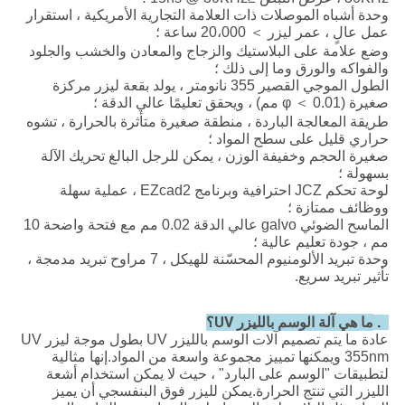
وحدة أشباه الموصلات ذات العلامة التجارية الأمريكية ، استقرار
عمل عالٍ ، عمر ليزر ＞ 20،000 ساعة ؛
وضع علامة على البلاستيك والزجاج والمعادن والخشب والجلود
والفواكه والورق وما إلى ذلك ؛
الطول الموجي القصير 355 نانومتر ، يولد بقعة ليزر مركزة
صغيرة (φ ＜ 0.01 مم) ، ويحقق تعليمًا عالي الدقة ؛
طريقة المعالجة الباردة ، منطقة صغيرة متأثرة بالحرارة ، تشوه
حراري قليل على سطح المواد ؛
صغيرة الحجم وخفيفة الوزن ، يمكن للرجل البالغ تحريك الآلة
بسهولة ؛
لوحة تحكم JCZ احترافية وبرنامج EZcad2 ، عملية سهلة
ووظائف ممتازة ؛
الماسح الضوئي galvo عالي الدقة 0.02 مم مع فتحة واضحة 10
مم ، جودة تعليم عالية ؛
وحدة تبريد الألومنيوم المحسّنة للهيكل ، 7 مراوح تبريد مدمجة ،
تأثير تبريد سريع.
ما هي آلة الوسم بالليزر UV؟
2.
عادة ما يتم تصميم آلات الوسم بالليزر UV بطول موجة ليزر UV
355nm ويمكنها تمييز مجموعة واسعة من المواد.إنها مثالية
لتطبيقات "الوسم على البارد" ، حيث لا يمكن استخدام أشعة
الليزر التي تنتج الحرارة.يمكن لليزر فوق البنفسجي أن يميز