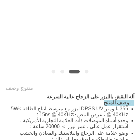
POLICY
منتوج وصف
آلة النقش بالليزر على الزجاج عالية السرعة
1. وصف المنتج
355 نانومتر DPSS UV ليزر مع متوسط ​​انتاج الطاقة ≥5W
@ 40KHz ، عرض النبض ≤15ns @ 40KHz ؛
وحدة أشباه الموصلات ذات العلامة التجارية الأمريكية ،
استقرار عمل عالي ، عمر ليزر ＞ 20000 ساعة ؛
وضع علامة على الزجاج والبلاستيك والمعادن والخشب
والجلود والفواكه والورق وما إلى ذلك ؛