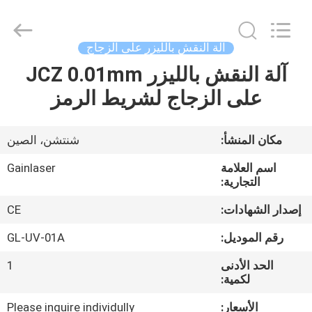
Shenzhen
Gainlaser
Laser
Technology
Co.,Ltd.
آلة النقش بالليزر على الزجاج
All
Rights
آلة النقش بالليزر JCZ 0.01mm
الصفحة
Reserved.
على الزجاج لشريط الرمز
الرئيسية
منتجات
مكان المنشأ:
شنتشن، الصين
اسم العلامة
Gainlaser
معلومات
التجارية:
عنا
إصدار الشهادات:
CE
رقم الموديل:
GL-UV-01A
جولة
الحد الأدنى
1
في
لكمية:
المعمل
الأسعار:
Please inquire individully