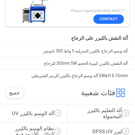
Please inquire individully MOQ:1
CONTACT
آلة النقش بالليزر على الزجاج
آلة وسم الزجاج بالليزر المنزلية 5 واط 355 نانومتر
آلة النقش بالليزر كبيرة الحجم 355nm 5W للزجاج
5Watt 0.15mm آلة وسم الزجاج بالليزر للرمز الشريطي
فئات شعبية
جميع
آلة التعليم بالليزر 
آلة الوسم بالليزر UV
المحمولة
نظام الوسم بالليزر 
ليزر DPSS UV
الطائر بالأشعة فوق 