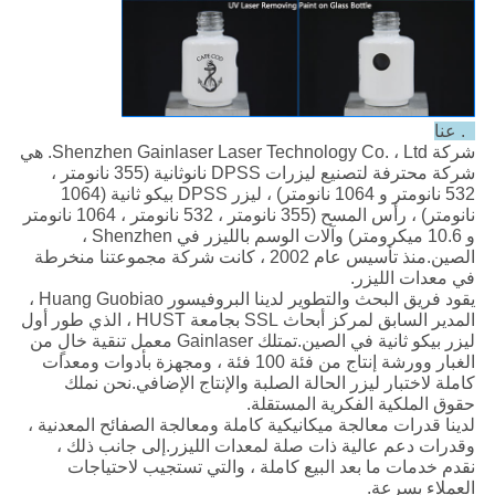
5. عنا
شركة Shenzhen Gainlaser Laser Technology Co. ، Ltd. هي
شركة محترفة لتصنيع ليزرات DPSS نانوثانية (355 نانومتر ،
532 نانومتر و 1064 نانومتر) ، ليزر DPSS بيكو ثانية (1064
نانومتر) ، رأس المسح (355 نانومتر ، 532 نانومتر ، 1064 نانومتر
و 10.6 ميكرومتر) وآلات الوسم بالليزر في Shenzhen ،
الصين.منذ تأسيس عام 2002 ، كانت شركة مجموعتنا منخرطة
في معدات الليزر.
يقود فريق البحث والتطوير لدينا البروفيسور Huang Guobiao ،
المدير السابق لمركز أبحاث SSL بجامعة HUST ، الذي طور أول
ليزر بيكو ثانية في الصين.تمتلك Gainlaser معمل تنقية خالٍ من
الغبار وورشة إنتاج من فئة 100 فئة ، ومجهزة بأدوات ومعدات
كاملة لاختبار ليزر الحالة الصلبة والإنتاج الإضافي.نحن نملك
حقوق الملكية الفكرية المستقلة.
لدينا قدرات معالجة ميكانيكية كاملة ومعالجة الصفائح المعدنية ،
وقدرات دعم عالية ذات صلة لمعدات الليزر.إلى جانب ذلك ،
نقدم خدمات ما بعد البيع كاملة ، والتي تستجيب لاحتياجات
العملاء بسرعة.