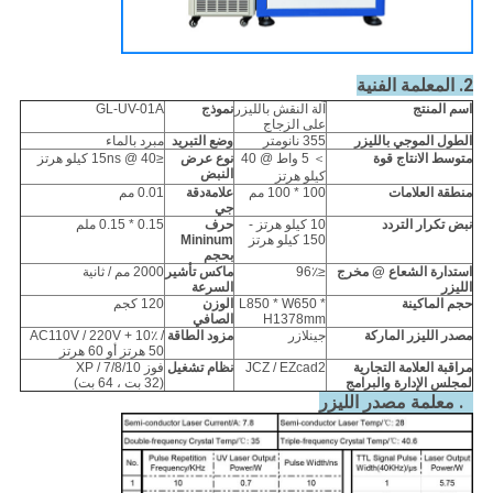
2. المعلمة الفنية
اسم المنتج
آلة النقش بالليزر
نموذج
GL-UV-01A
على الزجاج
الطول الموجي بالليزر
355 نانومتر
وضع التبريد
مبرد بالماء
متوسط ​​الانتاج
قوة
＞ 5 واط @ 40
نوع عرض
≤15ns @ 40 كيلو هرتز
النبض
كيلو هرتز
منطقة العلامات
100 * 100 مم
علامة
دقة
0.01 مم
جي
نبض
تكرار
التردد
10 كيلو هرتز -
حرف
0.15 * 0.15 ملم
150 كيلو هرتز
Mininum
بحجم
استدارة الشعاع @ مخرج
≤96٪
ماكس تأشير
2000 مم / ثانية
الليزر
السرعة
حجم الماكينة
L850 * W650 *
الوزن
120 كجم
H1378mm
الصافي
مصدر الليزر
الماركة
جينلازر
مزود الطاقة
AC110V / 220V + 10٪ /
50 هرتز أو 60 هرتز
مراقبة
العلامة التجارية
JCZ / EZcad2
نظام تشغيل
فوز XP / 7/8/10
لمجلس الإدارة والبرامج
(32 بت ، 64 بت)
3. معلمة مصدر الليزر