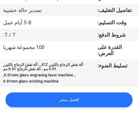
تفاصيل التغليف:
تصدير حالة خشبية
مراقبة
وقت التسليم:
5-8 أيام عمل
الجودة
شروط الدفع:
T / T.
اتصل
القدرة على
100 مجموعة شهريا
العرض:
بنا
تسليط الضوء:
آلة نقش الزجاج بالليزر JCZ ، آلة نقش الزجاج بالليزر
0.01 مم ، آلة نقش الزجاج 0.01 مم
اطلب
,
,
0.01mm glass engraving laser machine
0.01mm glass etching machine
اقتباس
افضل سعر
خريطة
الموقع
PRIVACY