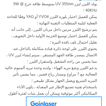
يولد الليزر ليزر UV 355nm بمتوسط ​​طاقة خرج 5W @
40KHz ؛
يمكن للعميل اختيار بلورة الليزر YVO4 أو YAG وفقًا للحاجة
الفعلية لتلبية المتطلبات التقنية النهائية ؛
يتم ترشيح الليزر مرتين داخل مرنان الليزر ، إلى جانب أنه
يمكن للعميل اختيار توسيع الحزمة الأولية داخل التجويف ،
تقليل احتمال تلف نافذة البيرة ؛
يحتوي الليزر على لوحة دائرة قيادة متكاملة بالداخل.عند
الاتصال بمصدر طاقة الجهد المستقر ، سيتم إنشاء ليزر UV ،
مما يحسن من راحة التشغيل واستقرار الليزر ؛
يدعم الليزر وضع تبريد الهواء ، ولديه وحدة تبريد ألمنيوم عالية
الفعالية مع 7 مراوح ومسار رياح قصير ، مما يضمن تأثير
التبريد السريع ويعمل الجهاز بشكل طبيعي ؛
باستخدام تقنية تصنيع الإطار غير المعدلة ، يكون الأداء
الميكانيكي أكثر موثوقية ويمكن أن يعمل بثبات لفترة أطول.