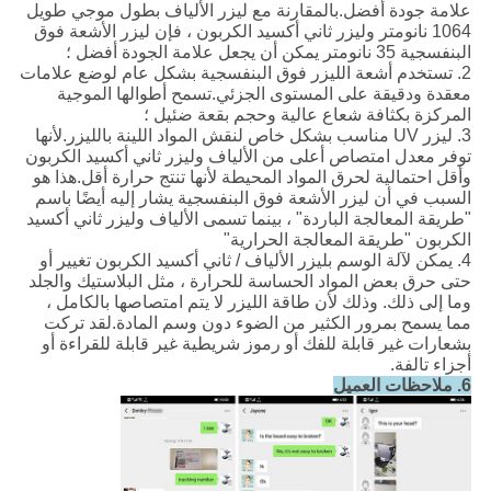
علامة جودة أفضل.بالمقارنة مع ليزر الألياف بطول موجي طويل
1064 نانومتر وليزر ثاني أكسيد الكربون ، فإن ليزر الأشعة فوق
البنفسجية 35 نانومتر يمكن أن يجعل علامة الجودة أفضل ؛
2. تستخدم أشعة الليزر فوق البنفسجية بشكل عام لوضع علامات
معقدة ودقيقة على المستوى الجزئي.تسمح أطوالها الموجية
المركزة بكثافة شعاع عالية وحجم بقعة ضئيل ؛
3. ليزر UV مناسب بشكل خاص لنقش المواد اللينة بالليزر.لأنها
توفر معدل امتصاص أعلى من الألياف وليزر ثاني أكسيد الكربون
وأقل احتمالية لحرق المواد المحيطة لأنها تنتج حرارة أقل.هذا هو
السبب في أن ليزر الأشعة فوق البنفسجية يشار إليه أيضًا باسم
"طريقة المعالجة الباردة" ، بينما تسمى الألياف وليزر ثاني أكسيد
الكربون "طريقة المعالجة الحرارية"
4. يمكن لآلة الوسم بليزر الألياف / ثاني أكسيد الكربون تغيير أو
حتى حرق بعض المواد الحساسة للحرارة ، مثل البلاستيك والجلد
وما إلى ذلك. وذلك لأن طاقة الليزر لا يتم امتصاصها بالكامل ،
مما يسمح بمرور الكثير من الضوء دون وسم المادة.لقد تركت
بشعارات غير قابلة للفك أو رموز شريطية غير قابلة للقراءة أو
أجزاء تالفة.
6. ملاحظات العميل