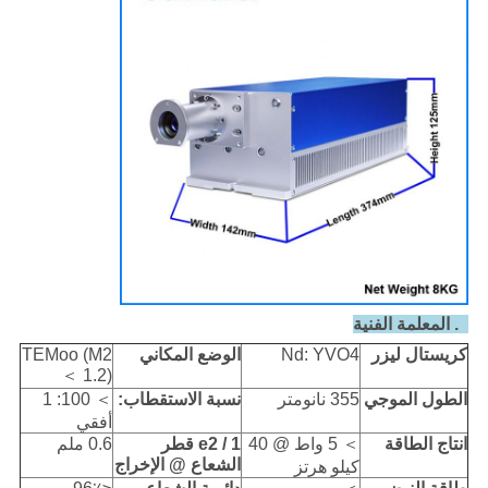
3. المعلمة الفنية
كريستال ليزر
Nd: YVO4
الوضع المكاني
TEMoo (M2
＜ 1.2)
الطول الموجي
355 نانومتر
نسبة الاستقطاب:
＞ 100: 1
أفقي
انتاج الطاقة
＞ 5 واط @ 40
1 / e2 قطر
0.6 ملم
الشعاع @ الإخراج
كيلو هرتز