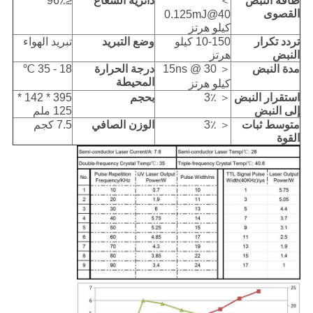
طاقة النبض
＞
دائرية الشعاع
≤96٪
القصوى
0.125mJ@40
كيلو هرتز
تردد تكرار
10-150 كيلو
وضع التبريد
تبريد الهواء
النبض
هرتز
مدة النبض
＜ 15ns @ 30
درجة الحرارة
18 - 35 ℃
المحيطة
كيلو هرتز
استقرار النبض
＜ 3٪
بحجم
395 * 142 *
إلى النبض
125 ملم
متوسط ​​ثبات
＜ 3٪
الوزن الصافي
7.5 كجم
القوة