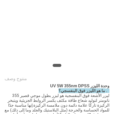
POLICY
منتوج وصف
وحدة الليزر UV 5W 355nm DPSS
ما هو الليزر فوق البنفسجي؟
1.
ليزر الأشعة فوق البنفسجية هو ليزر بطول موجي قصير 355
نانومتر لتوليد شعاع طاقة مكثف يكسر الروابط الجزيئية ويتبخر
الركيزة تاركًا علامة دائمة دون ملامسة الركيزة.إنها مناسبة جدًا
للمواد الحساسة والحرجة (مثل البلاستيك والجلد وما إلى ذلك) مع