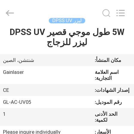
Shenzhen
Gainlaser
Laser
Technology
Co.,Ltd.
ليزر DPSS UV
All
Rights
5W طول موجي قصير DPSS UV
الصفحة
Reserved.
ليزر للزجاج
الرئيسية
منتجات
مكان المنشأ:
شنتشن، الصين
اسم العلامة
Gainlaser
معلومات
التجارية:
عنا
إصدار الشهادات:
CE
رقم الموديل:
GL-AC-UV05
جولة
الحد الأدنى
1
في
لكمية:
المعمل
الأسعار:
Please inquire individually