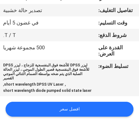
تفاصيل التغليف:
تصدير حالة خشبية
مراقبة
وقت التسليم:
في غضون 5 أيام
الجودة
شروط الدفع:
T / T.
اتصل
القدرة على
500 مجموعة شهريا
العرض:
بنا
تسليط الضوء:
ليزر DPSS للأشعة فوق البنفسجية للزجاج ، ليزر DPSS
للأشعة فوق البنفسجية قصير الطول الموجي ، ليزر الحالة
اطلب
الصلبة الذي يتم ضخه بواسطة الصمام الثنائي الموجي
القصير
,
,
اقتباس
short wavelength DPSS UV Laser
short wavelength diode pumped solid state laser
خريطة
افضل سعر
الموقع
PRIVACY