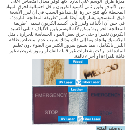
ميزة طرق "الوسم على البارد".لأنها توفر معدل امتصاص أعلى
من الألياف وليزر ثاني أكسيد الكربون وأقل احتمالية لحرق المواد
المحيطة لأنها تنتج حرارة أقل.هذا هو السبب في أن ليزر الأشعة
فوق البنفسجية يشار إليه أيضًا باسم "طريقة المعالجة الباردة" ،
في حين أن الألياف وليزر ثاني أكسيد الكربون تسمى "طريقة
المعالجة الحرارية".يمكن لآلة الوسم بليزر الألياف / ثاني أكسيد
الكربون تغيير أو حتى حرق بعض المواد الحساسة للحرارة ، مثل
البلاستيك والجلد وما إلى ذلك. وذلك بسبب عدم امتصاص طاقة
الليزر بالكامل ، مما يسمح بمرور الكثير من الضوء دون تعليم
المادة.لقد تركت بشعارات غير قابلة للفك أو رموز شريطية غير
قابلة للقراءة أو أجزاء تالفة.
2. وصف المنتج