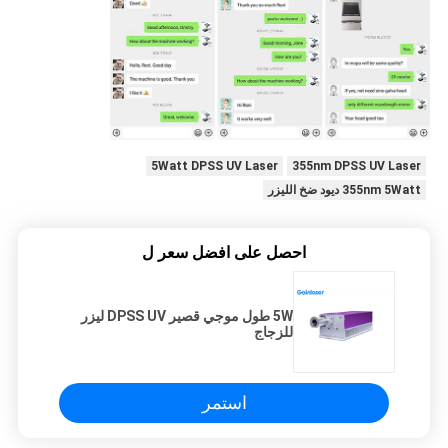
5Watt DPSS UV Laser
355nm DPSS UV Laser
355nm 5Watt ديود ضخ الليزر
احصل على افضل سعر ل
5W طول موجي قصير DPSS UV ليزر
للزجاج
استمر