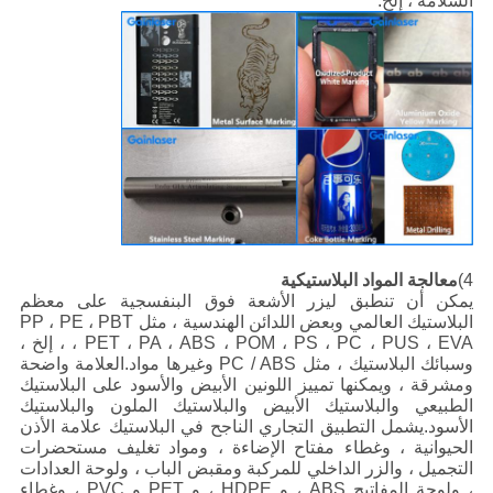
السلامة ، إلخ.
4)
معالجة المواد البلاستيكية
يمكن أن تنطبق ليزر الأشعة فوق البنفسجية على معظم
البلاستيك العالمي وبعض اللدائن الهندسية ، مثل PP ، PE ، PBT
، PET ، PA ، ABS ، POM ، PS ، PC ، PUS ، EVA ، إلخ ،
وسبائك البلاستيك ، مثل PC / ABS وغيرها مواد.العلامة واضحة
ومشرقة ، ويمكنها تمييز اللونين الأبيض والأسود على البلاستيك
الطبيعي والبلاستيك الأبيض والبلاستيك الملون والبلاستيك
الأسود.يشمل التطبيق التجاري الناجح في البلاستيك علامة الأذن
الحيوانية ، وغطاء مفتاح الإضاءة ، ومواد تغليف مستحضرات
التجميل ، والزر الداخلي للمركبة ومقبض الباب ، ولوحة العدادات
، ولوحة المفاتيح ABS ، و HDPE ، و PET و PVC ، وغطاء