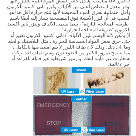
3) ليزر UV مناسب بشكل خاص لنقش المواد اللينة بالليزر.لأنها
توفر معدل امتصاص أعلى من الألياف وليزر ثاني أكسيد الكربون
وأقل احتمالية لحرق المواد المحيطة لأنها تنتج حرارة أقل.هذا هو
السبب في أن ليزر الأشعة فوق البنفسجية يشار إليه أيضًا باسم
"طريقة المعالجة الباردة" ، بينما تسمى الألياف وليزر ثاني أكسيد
الكربون "طريقة المعالجة الحرارية"
4) يمكن لآلة الوسم بليزر الألياف / ثاني أكسيد الكربون تغيير أو
حتى حرق بعض المواد الحساسة للحرارة ، مثل البلاستيك والجلد
وما إلى ذلك. وذلك لأن طاقة الليزر لا يتم امتصاصها بالكامل ،
مما يسمح بمرور الكثير من الضوء دون وسم المادة.لقد تركت
بشعارات غير قابلة للفك أو رموز شريطية غير قابلة للقراءة أو
أجزاء تالفة.