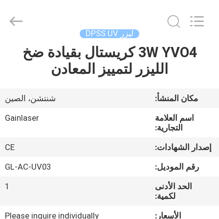
Shenzhen
Gainlaser
Laser
Technology
Co.,Ltd.
ليزر DPSS UV
All
Rights
3W YVO4 كريستال بقيادة ضخ
الصفحة
Reserved.
الليزر لتمييز المعادن
الرئيسية
منتجات
مكان المنشأ:
شنتشن، الصين
اسم العلامة
Gainlaser
معلومات
التجارية:
عنا
إصدار الشهادات:
CE
رقم الموديل:
GL-AC-UV03
جولة
الحد الأدنى
1
في
لكمية:
المعمل
الأسعار:
Please inquire individually