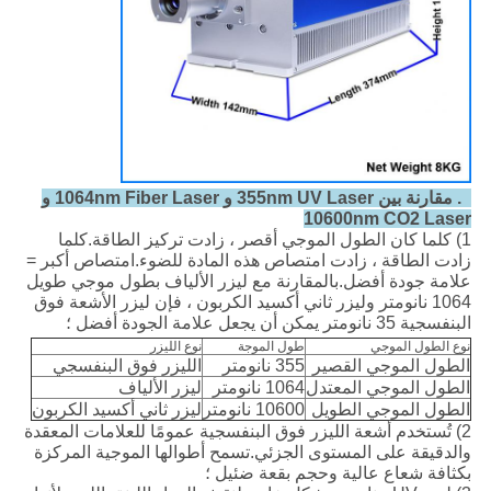
2. مقارنة بين 355nm UV Laser و 1064nm Fiber Laser و
10600nm CO2 Laser
1) كلما كان الطول الموجي أقصر ، زادت تركيز الطاقة.كلما
زادت الطاقة ، زادت امتصاص هذه المادة للضوء.امتصاص أكبر =
علامة جودة أفضل.بالمقارنة مع ليزر الألياف بطول موجي طويل
1064 نانومتر وليزر ثاني أكسيد الكربون ، فإن ليزر الأشعة فوق
البنفسجية 35 نانومتر يمكن أن يجعل علامة الجودة أفضل ؛
نوع الطول الموجي
طول الموجة
نوع الليزر
الطول الموجي القصير
355 نانومتر
الليزر فوق البنفسجي
الطول الموجي المعتدل
1064 نانومتر
ليزر الألياف
الطول الموجي الطويل
10600 نانومتر
ليزر ثاني أكسيد الكربون
2) تُستخدم أشعة الليزر فوق البنفسجية عمومًا للعلامات المعقدة
والدقيقة على المستوى الجزئي.تسمح أطوالها الموجية المركزة
بكثافة شعاع عالية وحجم بقعة ضئيل ؛