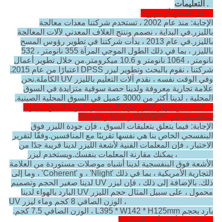
5. التعليمات
1. هل الصانع أو موزع؟
الإجابة: منذ عام 2002 ، تستخدم شركتنا معدات معالجة
بالليزر.في البداية ، نصمم وننتج الغلاف المعدني لآلات المعالجة
بالليزر.في عام 2013 ، بدأت شركتنا في تطوير رؤوس المسح
بالليزر ، بما في ذلك الطول الموجي المرآة 355 نانومتر ، 532
نانومتر ، 1064 نانومتر و 10.6 ميكرومتر.من خلال تطوير أعمال
شركتنا ، نقوم بالبحث وتطوير ليزر DPSS اعتبارًا من عام 2015.
وفي الوقت نفسه ، نقدم آلات التعليم بالليزر UV الكاملة.نحن
علامة تجارية معروفة ولدينا حصة سوقية متزايدة في السوق
المحلية ، لدينا أكثر من 3000 عميل في السوق المحلية الصينية.
2. كيف تضع جهاز الليزر فوق البنفسجي لجودة المنتج مقارنة
بمنافسيك في HUARAY و Inno و Inngu؟
الإجابة: فيما يتعلق بتعليقات السوق ، فإن جودة الليزر فوق
البنفسجي الخاص بنا هي نفسها تقريبًا مع المنافسين.وفقًا لتقرير
الاختبار ، فإن المعلمات الفنية لأشعة الليزر لدينا قريبة جدًا من
HUARAY ، يمكنك مقارنة المعلمات بنفسك.ويستخدم ليزر
الأشعة فوق البنفسجية لدينا أشباه موصلات مستوردة من العلامة
التجارية الأمريكية ، بما في ذلك 'Nlight' ، و 'Coherent' ، وما إلى
ذلك. بالإضافة إلى ذلك ، فإن ليزر UV لدينا صغير الحجم وتصميم
محمول ، على سبيل المثال حجم الليزر UV البارد بالهواء لدينا
L374 * W142 * H125mm ، الوزن الصافي 8 كجم وماء ليزر UV
بارد بحجم L395 * W142 * H125mm ، الوزن الصافي 7.5 كجم.
3. ماذا عن أداء رأس الفحص؟