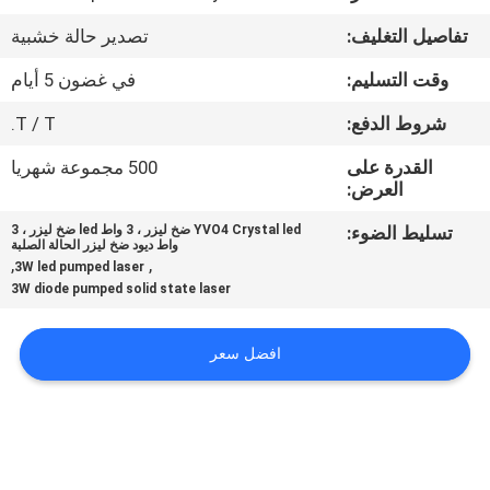
تفاصيل التغليف:
تصدير حالة خشبية
مراقبة
وقت التسليم:
في غضون 5 أيام
الجودة
شروط الدفع:
T / T.
اتصل
القدرة على
500 مجموعة شهريا
العرض:
بنا
تسليط الضوء:
YVO4 Crystal led ضخ ليزر ، 3 واط led ضخ ليزر ، 3
واط ديود ضخ ليزر الحالة الصلبة
اطلب
,
,
3W led pumped laser
3W diode pumped solid state laser
اقتباس
افضل سعر
خريطة
الموقع
PRIVACY