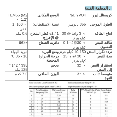
3. المعلمة الفنية
كريستال ليزر
Nd: YVO4
الوضع المكاني
TEMoo (M2
＜ 1.2)
الطول الموجي
355 نانومتر
نسبة الاستقطاب:
＞ 100: 1
أفقي
انتاج الطاقة
＞ 3 واط @ 30
1 / e2 قطر الشعاع
0.6 ملم
@ الإخراج
كيلو هرتز
طاقة النبض
＞ 0.1mJ@30
دائرية الشعاع
≤96٪
القصوى
كيلو هرتز
تردد تكرار النبض
10-150 كيلو هرتز
وضع التبريد
تبريد الهواء
مدة النبض
＜ 15ns @ 30
درجة الحرارة
18 - 35 ℃
المحيطة
كيلو هرتز
استقرار النبض
＜ 3٪
بحجم
395 * 142 *
إلى النبض
125 ملم
متوسط ​​ثبات
＜ 3٪
الوزن الصافي
7.5 كجم
القوة