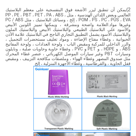
2)
يمكن أن تنطبق ليزر الأشعة فوق البنفسجية على معظم البلاستيك
العالمي وبعض اللدائن الهندسية ، مثل PP ، PE ، PBT ، PET ، PA ، ABS ،
POM ، PS ، PC ، PUS ، EVA ، إلخ ، وسبائك البلاستيك ، مثل PC / ABS
وغيرها مواد.العلامة واضحة ومشرقة ، ويمكنها تمييز اللونين الأبيض
والأسود على البلاستيك الطبيعي والبلاستيك الأبيض والبلاستيك الملون
والبلاستيك الأسود.يشمل التطبيق التجاري الناجح في البلاستيك علامة الأذن
الحيوانية ، وغطاء مفتاح الإضاءة ، ومواد تغليف مستحضرات التجميل ،
والزر الداخلي للمركبة ومقبض الباب ، ولوحة العدادات ، ولوحة المفاتيح
ABS ، و HDPE ، و PET و PVC ، وغطاء حاوية وحاويات صلبة ، ونايلون
وسيارات PBT وغير سيارات الموصل الكهربائي ، عنصر غطاء المحرك
مثل صندوق المصهر وغطاء الهواء ، وملصقات مكافحة التزييف ، ومقبض
قفل الحاوية ، والقرطاسية ، وغطاء الأجهزة المنزلية ، إلخ.