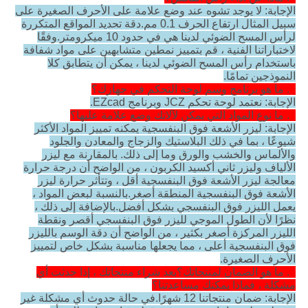
الإجابة: لا يوجد تشوه عند وضع علامة على الأحرف الصغيرة على
سبيل المثال ارتفاع الحرف 0.1 مم.دقة تحديد المواقع المتكررة
لرأس المسح الضوئي لدينا هي في حدود 10 ميكرومتر.وفقًا
لاختباراتنا الفنية ، قم بتمييز نمطين متشابهين على مواد شفافة
باستخدام رأس المسح الضوئي لدينا ، يمكن أن يتطابق كلا
النموذجين تمامًا.
4. ما هو برنامج وسم لوحة التحكم في جهازك؟
الإجابة: نعتمد لوحة تحكم JCZ وبرنامج EZcad.
5. ما نوع المواد التي يمكن لآلاتك وضع علامة عليها؟
الإجابة: ليزر الأشعة فوق البنفسجية يمكنه تمييز المواد الأكثر
شيوعًا ، بما في ذلك البلاستيك والزجاج والمعادن والجلود
والألماس والخشب والورق وما إلى ذلك. بالمقارنة مع ليزر
الألياف وليزر ثاني أكسيد الكربون ، من الواضح أن درجة حرارة
معالجة ليزر الأشعة فوق البنفسجية أقل ، وتتأثر حرارة ليزر
الأشعة فوق البنفسجية المنطقة أصغر.بالنسبة لبعض المواد ،
يعمل الليزر فوق البنفسجي بشكل أفضل.بالإضافة إلى ذلك ،
نظرًا لأن الطول الموجي لليزر فوق البنفسجي أقصر ونقطة
الليزر المركزة أصغر بكثير ، من الواضح أن دقة الوسم بالليزر
فوق البنفسجية أعلى ، مما يجعلها مناسبة بشكل خاص لتمييز
الأحرف الصغيرة.
6. ما هو الضمان لمنتجاتك؟بعد شراء منتجاتك ، إذا حدثت أي
مشكلة ، فماذا يمكنك مساعدتنا؟
الإجابة: ضمان منتجاتنا 12 شهرًا.في حالة حدوث أي مشكلة غير