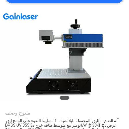
منتوج وصف
آلة النقش بالليزر المحمولة للبلاستيك 1. تسليط الضوء على المنتج ليزر
DPSS UV 355 نانومتر مع متوسط ​​طاقة خرج ≥3W @ 30KHz ، عرض