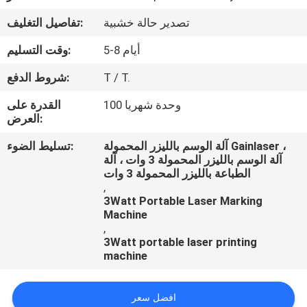
تصدير حالة خشبية
تفاصيل التغليف:
مراقبة
5-8 أيام
وقت التسليم:
الجودة
T / T.
شروط الدفع:
اتصل
100 وحدة شهريا
القدرة على
العرض:
بنا
آلة الوسم بالليزر المحمولة Gainlaser ،
تسليط الضوء:
آلة الوسم بالليزر المحمولة 3 وات ، آلة
اطلب
الطباعة بالليزر المحمولة 3 وات
اقتباس
,
3Watt Portable Laser Marking
Machine
,
3Watt portable laser printing
machine
افضل سعر