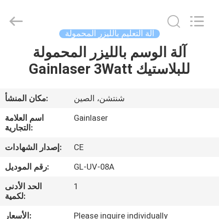
الوسم
بالليزر
UV
المزود.
Copyright
آلة التعليم بالليزر المحمولة
©
2020
-
آلة الوسم بالليزر المحمولة
الصفحة
2022
uv-
Gainlaser 3Watt للبلاستيك
الرئيسية
lasermarkingmachine.com.
All
Rights
Reserved.
منتجات
شنتشن، الصين
مكان المنشأ:
Gainlaser
اسم العلامة
معلومات
التجارية:
عنا
CE
إصدار الشهادات:
GL-UV-08A
رقم الموديل:
جولة
1
الحد الأدنى
في
لكمية:
المعمل
Please inquire individually
الأسعار: