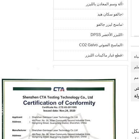
آلة وسم المعادن بالليزر
جالفو سكان هيد
ماسح ليزر جالفو
الليزر الأخضر DPSS
الماسح الضوئي CO2 Galvo
قطع غيار ماكينات الليزر
ياه
,
لة
شكل
زئي