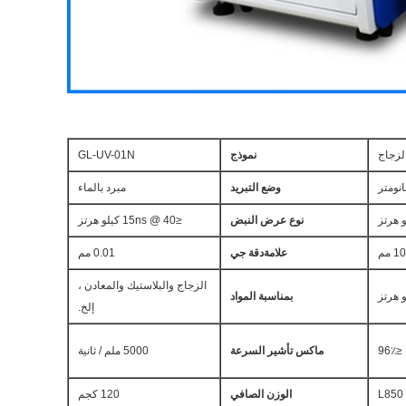
الزجاج
نموذج
GL-UV-01N
وضع التبريد
مبرد بالماء
نوع عرض النبض
≤15ns @ 40 كيلو هرتز
علامة
دقة جي
0.01 مم
الزجاج والبلاستيك والمعادن ،
بمناسبة المواد
إلخ.
≤96٪
ماكس تأشير السرعة
5000 ملم / ثانية
L850
الوزن الصافي
120 كجم