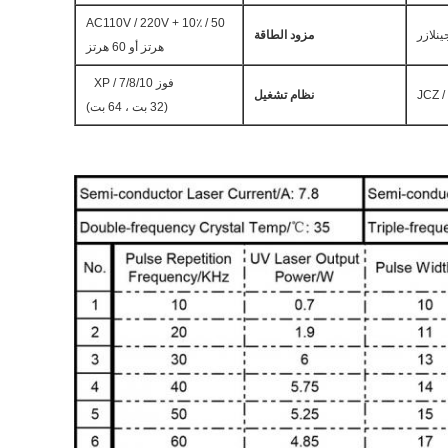
AC110V / 220V + 10٪ / 50
ينلازر
مزود الطاقة
هرتز أو 60 هرتز
فوز XP / 7/8/10
JCZ /
نظام تشغيل
(32 بت ، 64 بت)