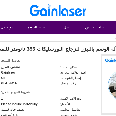
طلب اقتباس
اتصل بنا
ضبط الجودة
جولة في 
لة الوسم بالليزر للزجاج البورسليكات 355 نانومتر للنمط
تفاصيل المنتج:
مكان المنشأ:
شنتشن، الصين
اسم العلامة التجارية:
Gainlaser
إصدار الشهادات:
CE
رقم الموديل:
GL-UV-01N
شروط الدفع والشحن:
الحد الأدنى لكمية:
1
الأسعار:
Please inquire individully
تفاصيل التغليف:
تصدير حالة خشبية
وقت التسليم:
5-8 أيام عمل