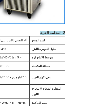
3. المعلمة الفنية
اسم المنتج
آلة النقش بالليزر على 
الطول الموجي بالليزر
355 نانومتر
متوسط ​​الانتاج
قوة
＞ 5 واط @ 40 كيلو هرتز
منطقة العلامات
100 * 100 مم
نبض
تكرار
التردد
10 كيلو هرتز - 150 كيلو هرتز
استدارة الشعاع @ مخرج
الليزر
حجم الماكينة
 * W650 * H1378mm