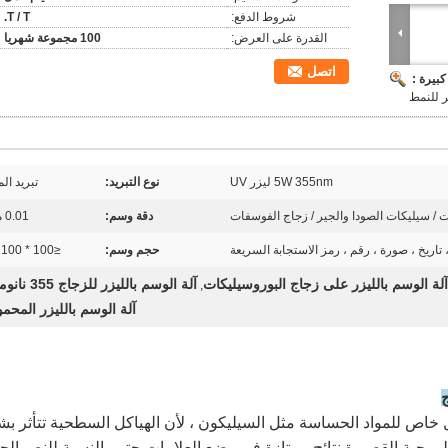
شروط الدفع:
T / T.
القدرة على العرض:
100 مجموعة شهريا
اتصل
بيرة :
ر للنمط
5W 355nm ليزر UV
نوع التبريد:
تبريد الم
 / سيليكات الصودا والجير / زجاج الفوسفات
دقة وسم:
0.01 ملم
تاريخ ، صورة ، رقم ، رمز الاستجابة السريعة
حجم وسم:
≤100 * 100 مم
آلة الوسم بالليزر على زجاج البوروسيليكات
آلة الوسم بالليزر للزجاج 355 نانومتر
,
آلة الوسم بالليزر المحمو
اص للمواد الحساسة مثل السيليكون ، لأن الهياكل السطحية تتأثر ب
موجية القصيرة نتائج ممتازة في وضع العلامات.حتى بالنسبة للنص الج