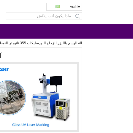
Arabic
search
آلة الوسم بالليزر للزجاج البورسليكات 355 نانومتر للنمط
آ