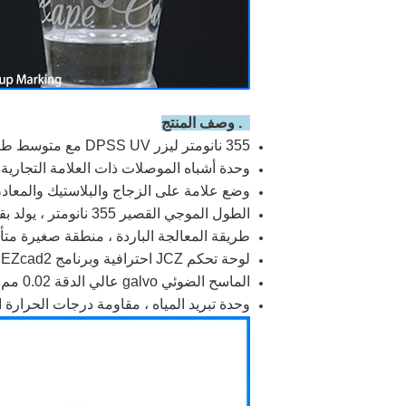
2. وصف المنتج
355 نانومتر ليزر DPSS UV مع متوسط ​​طاقة خرج ≥5W @ 40KHz ، عرض النبض ≤15ns @ 40KHz ؛
وحدة أشباه الموصلات ذات العلامة التجارية الأمريك
وضع علامة على الزجاج والبلاستيك والمعادن
الطول الموجي القصير 355 نانومتر ، يولد بقعة ليزر مركزة صغيرة ، ويحقق تعليمًا عالي الدقة ؛
طريقة المعالجة الباردة ، منطقة صغيرة متأ
لوحة تحكم JCZ احترافية وبرنامج EZcad2 ، عملية سهلة ووظائف ممتازة ؛
الماسح الضوئي galvo عالي الدقة 0.02 مم مع فتحة واضحة 10 مم ، جودة تعليم عالية ؛
وحدة تبريد المياه ، مقاومة درجات الحرارة ال