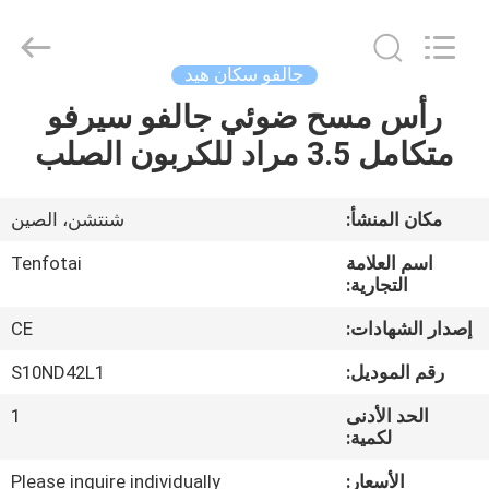
Shenzhen
Gainlaser
Laser
Technology
Co.,Ltd.
جالفو سكان هيد
All
Rights
رأس مسح ضوئي جالفو سيرفو
الصفحة
Reserved.
متكامل 3.5 مراد للكربون الصلب
الرئيسية
منتجات
مكان المنشأ:
شنتشن، الصين
اسم العلامة
Tenfotai
معلومات
التجارية:
عنا
إصدار الشهادات:
CE
رقم الموديل:
S10ND42L1
جولة
الحد الأدنى
1
في
لكمية:
المعمل
الأسعار:
Please inquire individually