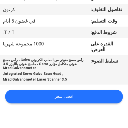
تفاصيل التغليف:
كرتون
مراقبة
وقت التسليم:
في غضون 5 أيام
الجودة
شروط الدفع:
T / T.
اتصل
القدرة على
1000 مجموعة شهريا
العرض:
بنا
تسليط الضوء:
رأس مسح ضوئي من الصلب الكربوني Galvo ، رأس مسح
ضوئي متكامل مؤازر Galvo ، ماسح ضوئي بالليزر 3.5
اطلب
Mrad Galvanometer
,
,
Integrated Servo Galvo Scan Head
اقتباس
3.5 Mrad Galvanometer Laser Scanner
خريطة
افضل سعر
الموقع
PRIVACY