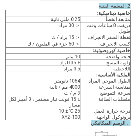
2. المعلمة الفنية
خاصية ديناميكية:
متابعة الخطأ
0.25 مللي ثانية
دريفت 8 ساعات وقت
＜ 30 مراد
طويل
نقطة الصفر الانجراف
＜ 15 يراد / ك
كسب الانجراف
＜ 50 جزء في المليون / ك
خاصية كهروضوئية:
فتحة واضحة
10 ملم
زاوية المسح
± 0.35 راد
اللاخطية
3.5 مراد
الملكية الأساسية:
الطول الموجي المرآة
1064 نانومتر
بمناسبة السرعة
4000 مم / ثانية
سرعة التموضع
3 م / ث
متطلبات الطاقة
± 15 فولت تيار مستمر ، 3 أمبير لكل
مسار
درجة حرارة العمل
25 ℃ ± 10
بروتوكول الواجهة
XY2-100
3. الرسم الميكانيكي