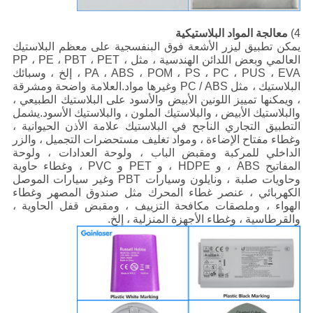
4)
معالجة المواد البلاستيكية
يمكن تطبيق ليزر الأشعة فوق البنفسجية على معظم البلاستيك
العالمي وبعض اللدائن الهندسية ، مثل PP ، PE ، PBT ، PET ،
PA ، ABS ، POM ، PS ، PC ، PUS ، EVA ، إلخ ، وسبائك
البلاستيك ، مثل PC / ABS وغيرها مواد.العلامة واضحة ومشرقة
، ويمكنها تمييز اللونين الأبيض والأسود على البلاستيك الطبيعي ،
والبلاستيك الأبيض ، والبلاستيك الملون ، والبلاستيك الأسود.يشمل
التطبيق التجاري الناجح في البلاستيك علامة الأذن الحيوانية ،
وغطاء مفتاح الإضاءة ، ومواد تغليف مستحضرات التجميل ، والزر
الداخلي للمركبة ومقبض الباب ، ولوحة العدادات ، ولوحة
المفاتيح ABS ، و HDPE ، و PET و PVC ، وغطاء حاوية
وحاويات صلبة ، ونايلون وسيارات PBT وغير سيارات الموصل
الكهربائي ، عنصر غطاء المحرك مثل صندوق المصهر وغطاء
الهواء ، وملصقات مكافحة التزييف ، ومقبض قفل الحاوية ،
والقرطاسية ، وغطاء الأجهزة المنزلية ، إلخ.