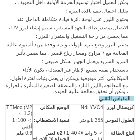
يمكن للعميل اختيار توسيع الحزمة الأولية داخل التجويف ،
تقليل احتمال تلف نافذة البيرة ؛
يحتوي الليزر على لوحة دائرة قيادة متكاملة بالداخل.عند
الاتصال بمصدر طاقة الجهد المستقر ، سيتم إنشاء ليزر UV ،
مما يحسن من راحة التشغيل واستقرار الليزر ؛
يدعم الليزر وضع تبريد الهواء ، ولديه وحدة تبريد ألمنيوم عالية
الفعالية مع 7 مراوح ومسار رياح قصير ، مما يضمن تأثير
التبريد السريع ويعمل الجهاز بشكل طبيعي ؛
باستخدام تقنية تصنيع الإطار غير المعدلة ، يكون الأداء
الميكانيكي أكثر موثوقية ويمكن أن يعمل بثبات لفترة أطول.
مع المعالجة بالليزر البارد والمنطقة الصغيرة المتأثرة بالحرارة
، يمكن أن تحقق معالجة عالية الجودة
.
3.المقياس التقني
كريستال ليزر
Nd: YVO4
الوضع المكاني
TEMoo (M2
＜ 1.2)
الطول الموجي
355 نانومتر
نسبة الاستقطاب:
＞ 100: 1
أفقي
انتاج الطاقة
＞ 5 واط @ 40
1 / e2 قطر
0.6 ملم
الشعاع @ الإخراج
كيلو هرتز