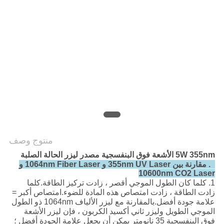
POLICY
منتوج وصف
5W 355nm الأشعة فوق البنفسجية مصدر ليزر الحالة الصلبة
1.
مقارنة بين 355nm UV Laser و 1064nm Fiber Laser و
10600nm CO2 Laser
1. كلما كان الطول الموجي أقصر ، زادت تركيز الطاقة.كلما
زادت الطاقة ، زادت امتصاص هذه المادة للضوء.امتصاص أكبر =
علامة جودة أفضل.بالمقارنة مع ليزر الألياف 1064nm ذو الطول
الموجي الطويل وليزر ثاني أكسيد الكربون ، فإن ليزر الأشعة
فوق البنفسجية 35 نانومتر يمكن أن يجعل علامة الجودة أفضل ؛