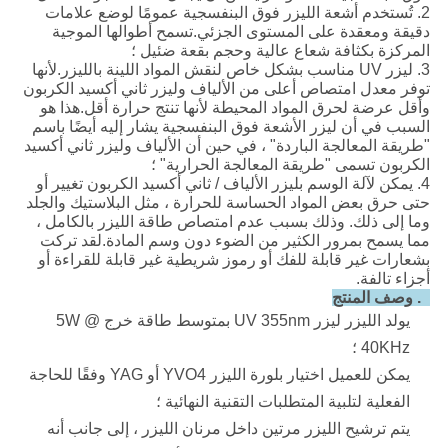
2. تُستخدم أشعة الليزر فوق البنفسجية عمومًا لوضع علامات
دقيقة ومعقدة على المستوى الجزئي.تسمح أطوالها الموجية
المركزة بكثافة شعاع عالية وحجم بقعة ضئيل ؛
3. ليزر UV مناسب بشكل خاص لنقش المواد اللينة بالليزر.لأنها
توفر معدل امتصاص أعلى من الألياف وليزر ثاني أكسيد الكربون
وأقل عرضة لحرق المواد المحيطة لأنها تنتج حرارة أقل.هذا هو
السبب في أن ليزر الأشعة فوق البنفسجية يشار إليه أيضًا باسم
"طريقة المعالجة الباردة" ، في حين أن الألياف وليزر ثاني أكسيد
الكربون تسمى "طريقة المعالجة الحرارية" ؛
4. يمكن لآلة الوسم بليزر الألياف / ثاني أكسيد الكربون تغيير أو
حتى حرق بعض المواد الحساسة للحرارة ، مثل البلاستيك والجلد
وما إلى ذلك. وذلك بسبب عدم امتصاص طاقة الليزر بالكامل ،
مما يسمح بمرور الكثير من الضوء دون وسم المادة.لقد تركت
بشعارات غير قابلة للفك أو رموز شريطية غير قابلة للقراءة أو
أجزاء تالفة.
2. وصف المنتج
يولد الليزر ليزر UV 355nm بمتوسط ​​طاقة خرج 5W @
40KHz ؛
يمكن للعميل اختيار بلورة الليزر YVO4 أو YAG وفقًا للحاجة
الفعلية لتلبية المتطلبات التقنية النهائية ؛
يتم ترشيح الليزر مرتين داخل مرنان الليزر ، إلى جانب أنه