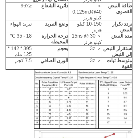
طاقة النبض
＞
دائرية الشعاع
≤96٪
القصوى
0.125mJ@40
كيلو هرتز
تردد تكرار
10-150 كيلو
وضع التبريد
تبريد الهواء
النبض
هرتز
مدة النبض
＜ 15ns @ 30
درجة الحرارة
18 - 35 ℃
المحيطة
كيلو هرتز
استقرار النبض
＜ 3٪
بحجم
395 * 142 *
إلى النبض
125 ملم
متوسط ​​ثبات
＜ 3٪
الوزن الصافي
7.5 كجم
القوة