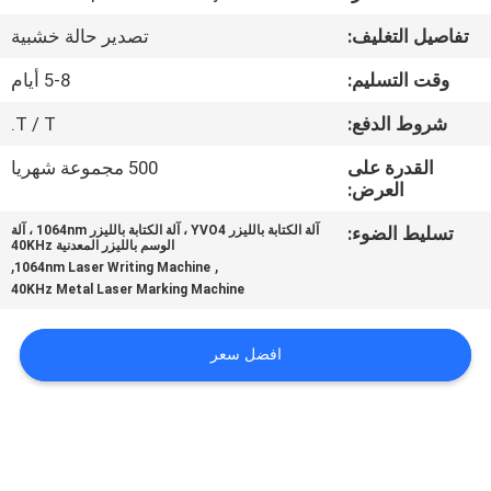
تفاصيل التغليف:
تصدير حالة خشبية
مراقبة
وقت التسليم:
5-8 أيام
الجودة
شروط الدفع:
T / T.
اتصل
القدرة على
500 مجموعة شهريا
العرض:
بنا
تسليط الضوء:
آلة الكتابة بالليزر YVO4 ، آلة الكتابة بالليزر 1064nm ، آلة
الوسم بالليزر المعدنية 40KHz
اطلب
,
,
1064nm Laser Writing Machine
40KHz Metal Laser Marking Machine
اقتباس
افضل سعر
خريطة
الموقع
PRIVACY