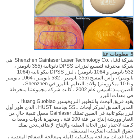
5.
معلومات عنا
شركة Shenzhen Gainlaser Laser Technology Co. ، Ltd. هي
شركة محترفة لتصنيع ليزرات DPSS نانوثانية (355 نانومتر ،
532 نانومتر و 1064 نانومتر) ، ليزر DPSS بيكو ثانية (1064
نانومتر) ، رأس المسح (355 نانومتر ، 532 نانومتر ، 1064 نانومتر
و 10.6 ميكرومتر) وآلات التعليم بالليزر في Shenzhen ،
الصين.منذ تأسيس عام 2002 ، كانت شركة مجموعتنا منخرطة
في معدات الليزر.
يقود فريق البحث والتطوير البروفيسور Huang Guobiao ،
المدير السابق لمركز أبحاث SSL بجامعة HUST ، الذي طور أول
ليزر بيكو ثانية في الصين.تمتلك Gainlaser معمل تنقية خالٍ من
الغبار وورشة إنتاج من فئة 100 فئة ، ومجهزة بأدوات ومعدات
كاملة لاختبار ليزر الحالة الصلبة والإنتاج الإضافي.نحن نملك
حقوق الملكية الفكرية المستقلة.
لدينا قدرات معالجة ميكانيكية كاملة ومعالجة الصفائح المعدنية ،