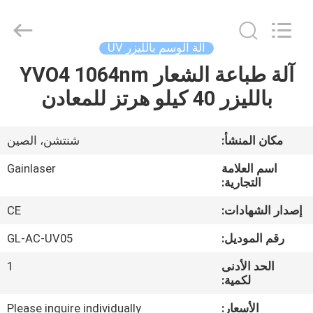
Shenzhen
Gainlaser
Laser
Technology
Co.,Ltd.
آلة الوسم بالليزر UV
All
Rights
آلة طباعة الشعار YVO4 1064nm
الصفحة
Reserved.
بالليزر 40 كيلو هرتز للمعادن
الرئيسية
منتجات
مكان المنشأ:
شنتشن، الصين
اسم العلامة
Gainlaser
معلومات
التجارية:
عنا
إصدار الشهادات:
CE
رقم الموديل:
GL-AC-UV05
جولة
الحد الأدنى
1
في
لكمية:
المعمل
الأسعار:
Please inquire individually