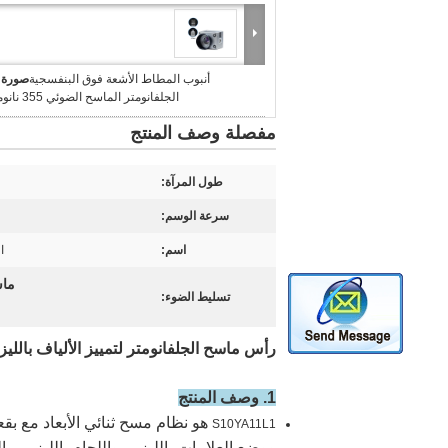
أنبوب المطاط الأشعة فوق البنفسجية
صورة ك
الجلفانومتر الماسح الضوئي 355 نانومتر مرآة
مفصلة وصف المنتج
طول المرآة:
سرعة الوسم:
اسم:
ا
ماس
تسليط الضوء:
رأس ماسح الجلفانومتر لتمييز الألياف بالليز
1. وصف المنتج
S10YA11L1
ووضع العلامات بالليزر ، واللحام بالليزر ، وا