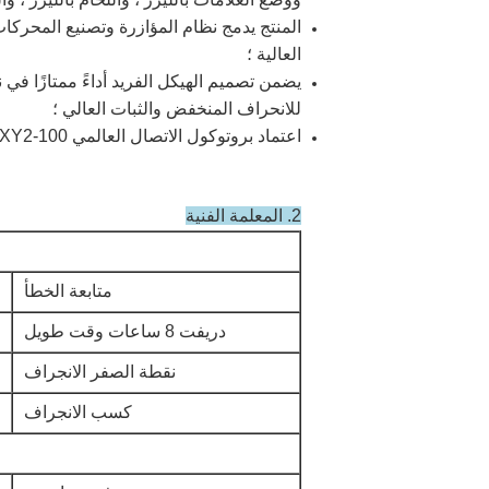
المنتج يدمج نظام المؤازرة وتصنيع المحركات ا
العالية ؛
يضمن تصميم الهيكل الفريد أداءً ممتازًا في ن
للانحراف المنخفض والثبات العالي ؛
اعتماد بروتوكول الاتصال العالمي XY2-100 لتلقي الأوامر الرقمية ، وهو قابل للتطبيق على بطاقات مختلفة.
2. المعلمة الفنية
متابعة الخطأ
دريفت 8 ساعات وقت طويل
نقطة الصفر الانجراف
كسب الانجراف