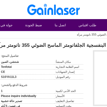
طلب اقتباس
اتصل بنا
ضبط الجودة
جولة في 
نومتر مرآة
ية الجلفانومتر الماسح الضوئي 355 نانومتر مرآة
تفاصيل المنتج:
مكان المنشأ:
شنتشن، الصين
اسم العلامة التجارية:
Tenfotai
إصدار الشهادات:
CE
رقم الموديل:
S10YA11L3
شروط الدفع والشحن:
الحد الأدنى لكمية:
1
الأسعار:
Please inquire individually
تفاصيل التغليف:
تصدير حالة خشبية
وقت التسليم:
في غضون 5 أيام