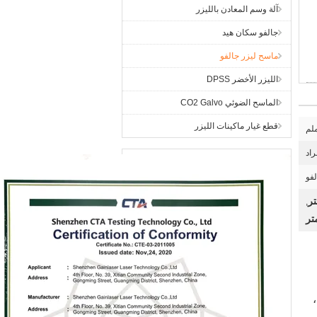
آلة وسم المعادن بالليزر
جالفو سكان هيد
ماسح ليزر جالفو
الليزر الأخضر DPSS
الماسح الضوئي CO2 Galvo
قطع غيار ماكينات الليزر
فو
تر
,
،