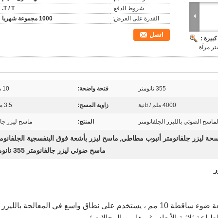
شروط الدفع:
T / T.
القدرة على العرض:
1000 مجموعة شهريا
اتصل
بيرة :
355 نانومتر
فتحة واضحة:
10 ملم
4000 ملم / ثانية
زاوية المسح:
3.5 مراد
لماسح الضوئي بالليزر الجلفانومتر
المنتج:
ماسح ليزر جال
حة ليزر جلفانومتر أنبوب مطاطي
ماسح ليزر بأشعة فوق البنفسجية الجلفانوم
,
ماسح ضوئي ليزر جالفانومتر 355 نانومتر
ر
هو نظام مسح ثنائي الأبعاد مع بقعة ضوء ساقطة 10 مم ، يستخدم على نطاق واسع في المعالجة بالليزر 
لطباعة ثلاثية الأبعاد وغيرها من المجالات ؛