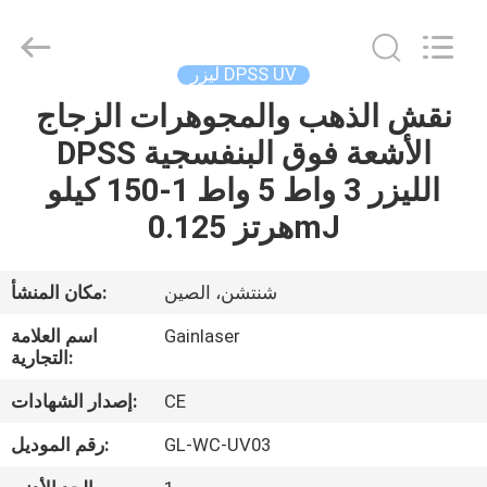
الوسم
بالليزر
UV
المزود.
Copyright
ليزر DPSS UV
©
2020
-
نقش الذهب والمجوهرات الزجاج
الصفحة
2021
uv-
DPSS الأشعة فوق البنفسجية
الرئيسية
lasermarkingmachine.com.
All
Rights
الليزر 3 واط 5 واط 1-150 كيلو
Reserved.
منتجات
هرتز 0.125mJ
معلومات
شنتشن، الصين
مكان المنشأ:
عنا
Gainlaser
اسم العلامة
التجارية:
جولة
CE
إصدار الشهادات:
في
GL-WC-UV03
رقم الموديل:
المعمل