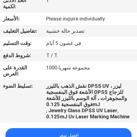
1
الحد الأدنى
لكمية:
مراقبة
Please inquire individually
الأسعار:
الجودة
تصدير حالة خشبية
تفاصيل التغليف:
اتصل
في غضون 5 أيام
وقت التسليم:
بنا
T / T.
شروط الدفع:
1000 مجموعة شهريا
القدرة على
اطلب
العرض:
اقتباس
نقش الذهب بالليزر DPSS UV ، ليزر
تسليط الضوء:
الأشعة فوق البنفسجية DPSS للزجاج
والمجوهرات ، آلة الوسم بالليزر للأشعة
فوق البنفسجية 0.125mJ
,
Jewelry Glass DPSS UV Laser
,
0.125mJ Uv Laser Marking Machine
افضل سعر