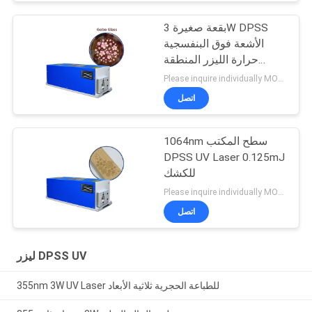
بقعة صغيرة 3W DPSS
الأشعة فوق البنفسجية
حرارة الليزر المنطقة
المتضررة 1-150 كيلو هرتز
Please inquire individually MOQ:1
اتصل
1064nm سطح المكتب
DPSS UV Laser 0.125mJ
للكشك
Please inquire individually MOQ:1
اتصل
ليزر DPSS UV
355nm 3W UV Laser للطباعة الحجرية ثلاثية الأبعاد