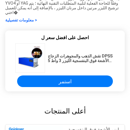
YVO4 أو YAG وفقًا للحاجة الفعلية لتلبية المتطلبات التقنية النهائية ؛ يتم
ترشيح الليزر مرتين داخل مرنان الليزر ، بالإضافة إلى أنه يمكن للعميل
اختي�
معلومات تفصيلية >
احصل على افضل سعر ل
نقش الذهب والمجوهرات الزجاج DPSS
الأشعة فوق البنفسجية الليزر 3 واط 5
واط 1-150 كيلو هرتز 0.125mJ
استمر
أعلى المنتجات
ليزر الأشعة فوق البنفسجية