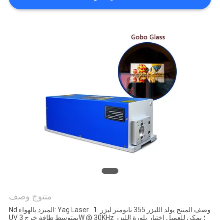
منتوج وصف
Nd المبرد بالهواء: Yag Laser 1. وصف المنتج يولد الليزر 355 نانومتر ليزر
UV بمتوسط ​​طاقة خرج 3W @ 30KHz ؛ يمكن للعميل اختيار بلورة الليزر