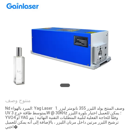
منتوج وصف
Nd المبرد بالهواء: Yag Laser 1. وصف المنتج يولد الليزر 355 نانومتر ليزر
UV بمتوسط ​​طاقة خرج 3W @ 30KHz ؛ يمكن للعميل اختيار بلورة الليزر
YVO4 أو YAG وفقًا للحاجة الفعلية لتلبية المتطلبات التقنية النهائية ؛ يتم
ترشيح الليزر مرتين داخل مرنان الليزر ، بالإضافة إلى أنه يمكن للعميل
اختي�