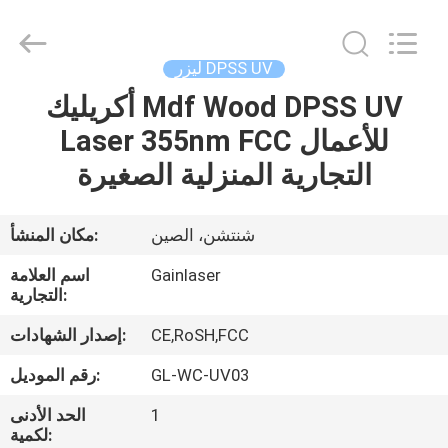
الوسم
بالليزر
UV
المزود.
Copyright
ليزر DPSS UV
©
2020
-
أكريليك Mdf Wood DPSS UV
الصفحة
2021
uv-
Laser 355nm FCC للأعمال
الرئيسية
lasermarkingmachine.com.
All
Rights
التجارية المنزلية الصغيرة
Reserved.
منتجات
شنتشن، الصين
مكان المنشأ:
معلومات
Gainlaser
اسم العلامة
عنا
التجارية:
CE,RoSH,FCC
إصدار الشهادات:
جولة
GL-WC-UV03
رقم الموديل:
في
1
الحد الأدنى
المعمل
لكمية: