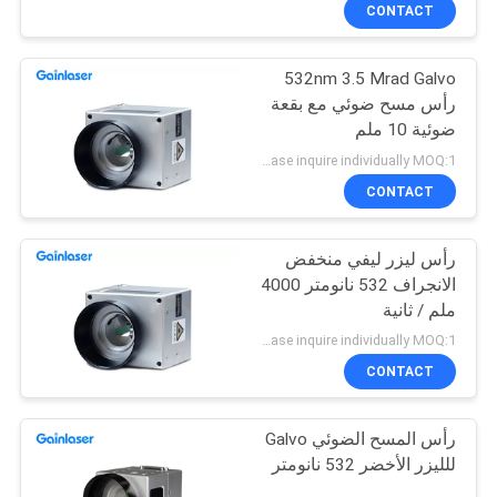
CONTACT
مراقبة
532nm 3.5 Mrad Galvo
الجودة
رأس مسح ضوئي مع بقعة
ضوئية 10 ملم
اتصل
Please inquire individually MOQ:1
بنا
CONTACT
رأس ليزر ليفي منخفض
اطلب
الانجراف 532 نانومتر 4000
اقتباس
ملم / ثانية
Please inquire individually MOQ:1
خريطة
CONTACT
الموقع
رأس المسح الضوئي Galvo
للليزر الأخضر 532 نانومتر
PRIVACY