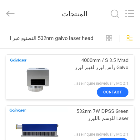
Shenzhen
Gainlaser
Laser
المنتجات
Technology
Co.,Ltd.
All
Rights
الصفحة
Reserved.
532nm galvo laser head التصنيع عبر الإنترنت
الرئيسية
4000mm / S 3.5 Mrad
منتجات
Galvo رأس ليزر لفيبر ليزر
معلومات
Please inquire individually MOQ:1
عنا
CONTACT
532nm 7W DPSS Green
جولة
Laser للوسم بالليزر
في
المعمل
Please inquire individually MOQ:1