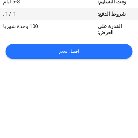
وقت التسليم:
5-8 أيام
مراقبة
شروط الدفع:
T / T.
الجودة
القدرة على
100 وحدة شهريا
العرض:
اتصل
افضل سعر
بنا
اطلب
اقتباس
خريطة
الموقع
PRIVACY