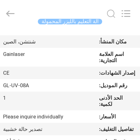
Shenzhen
Gainlaser
Laser
Technology
Co.,Ltd.
آلة التعليم بالليزر المحمولة
All
Rights
الصفحة
Reserved.
مكان المنشأ:
شنتشن، الصين
الرئيسية
اسم العلامة
Gainlaser
التجارية:
منتجات
إصدار الشهادات:
CE
معلومات
رقم الموديل:
GL-UV-08A
عنا
الحد الأدنى
1
لكمية:
جولة
الأسعار:
Please inquire individually
في
تفاصيل التغليف:
تصدير حالة خشبية
المعمل